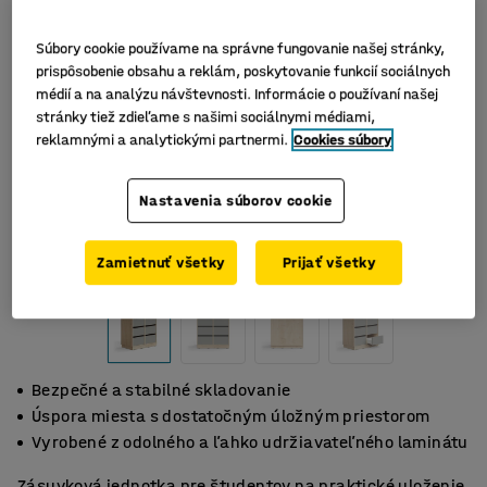
Súbory cookie používame na správne fungovanie našej stránky,
prispôsobenie obsahu a reklám, poskytovanie funkcií sociálnych
médií a na analýzu návštevnosti. Informácie o používaní našej
stránky tiež zdieľame s našimi sociálnymi médiami,
reklamnými a analytickými partnermi.
Cookies súbory
Nastavenia súborov cookie
Zamietnuť všetky
Prijať všetky
Bezpečné a stabilné skladovanie
Úspora miesta s dostatočným úložným priestorom
Vyrobené z odolného a ľahko udržiavateľného laminátu
Zásuvková jednotka pre študentov na praktické uloženie