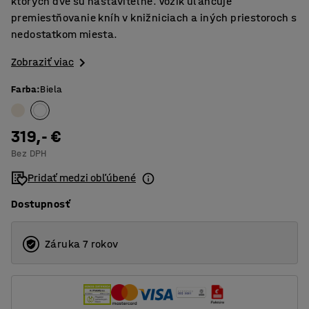
ktorých dve sú nastaviteľné. Vozík uľahčuje
premiestňovanie kníh v knižniciach a iných priestoroch s
nedostatkom miesta.
Zobraziť viac
Farba
:
Biela
319,- €
Bez DPH
Pridať medzi obľúbené
Dostupnosť
Záruka 7 rokov