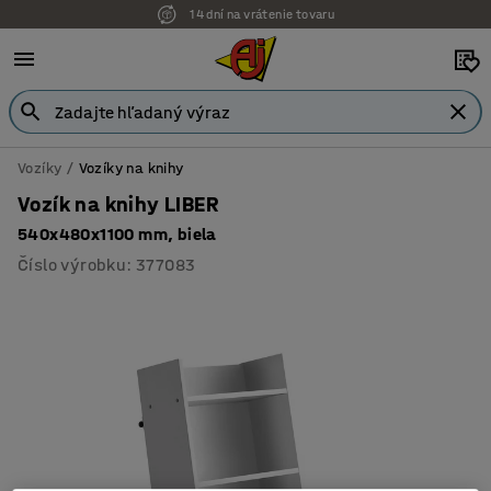
14 dní na vrátenie tovaru
Možnosť platby na faktúru
Vozíky
Vozíky na knihy
Vozík na knihy LIBER
540x480x1100 mm, biela
Číslo výrobku
:
377083