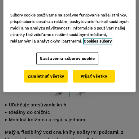
Súbory cookie používame na správne fungovanie našej stránky,
prispôsobenie obsahu a reklám, poskytovanie funkcií sociálnych
médií a na analýzu návštevnosti. Informácie o používaní našej
stránky tiež zdieľame s našimi sociálnymi médiami,
reklamnými a analytickými partnermi.
Cookies súbory
Nastavenia súborov cookie
Zamietnuť všetky
Prijať všetky
Uľahčuje presúvanie kníh
Ideálny do knižníc
Mobilná knižnica a regál v jednom
Malý a flexibilný vozík na knihy so štyrmi policami, z