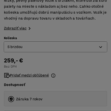
Nízky, pevný paletový vozík s držiakmi, ktoré udržia Euro
palety na mieste s nákladom aj bez neho. Ľahko otočné
kolieska umožňujú dobrú manipuláciu s vozíkom. Vozík je
vhodný na dopravu tovaru v skladoch a továrňach.
Zobraziť viac
Kolieska
S brzdou
259,- €
Bez brzdy
Bez DPH
S brzdou
Pridať medzi obľúbené
Dostupnosť
Záruka 7 rokov