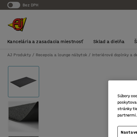
Bez DPH
Kancelária a zasadacia miestnosť
Sklad a dielňa
AJ Produkty
Recepcia a lounge nábytok
Interiérové doplnky a d
Súbory coo
poskytovan
stránky ti
partnermi.
Nastave