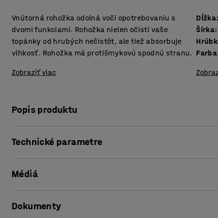
Vnútorná rohožka odolná voči opotrebovaniu s
Dĺžka
dvomi funkciami. Rohožka nielen očistí vaše
Šírka
:
topánky od hrubých nečistôt, ale tiež absorbuje
Hrúbk
vlhkosť. Rohožka má protišmykovú spodnú stranu.
Farba
Zobraziť viac
Zobraz
Popis produktu
Táto kombinovaná vstupná rohožka je vhodná pre suché i v
Technické parametre
Rohožka efektívne a spoľahlivo odstraňuje hrubé nečisto
Dĺžka
:
1800
mm
rohožky absorbujú a zadržiavajú vlhkosť. Výsledkom je č
Médiá
Šírka
:
1200
mm
Hrúbka
:
6
mm
Táto vstupná rohožka je ideálna pre stredne rušné až rušn
Farba
:
Šedá
Zobraziť produkt v 3D
centrá. Spodná strana rohožky je potiahnutá vinylom, vď
Dokumenty
Krytá spodná strana
:
Áno