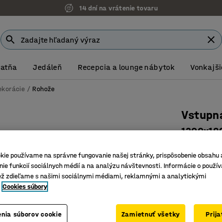
14 dní na vrátenie tovaru
Šatňa
Jedáleň
Recepcia a lounge nábytok
Vonkajši
ekorácie
Rohože
Vstupn
1200x18
Číslo výro
kie používame na správne fungovanie našej stránky, prispôsobenie obsahu 
Odolná v
ie funkcií sociálnych médií a na analýzu návštevnosti. Informácie o použív
ež zdieľame s našimi sociálnymi médiami, reklamnými a analytickými
Dobre čis
Cookies súbory
Absorbuj
Dĺžka (mm)
nia súborov cookie
Zamietnuť všetky
Prij