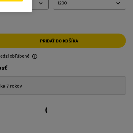
1200
900
1200
PRIDAŤ DO KOŠÍKA
medzi obľúbené
osť
ka 7 rokov