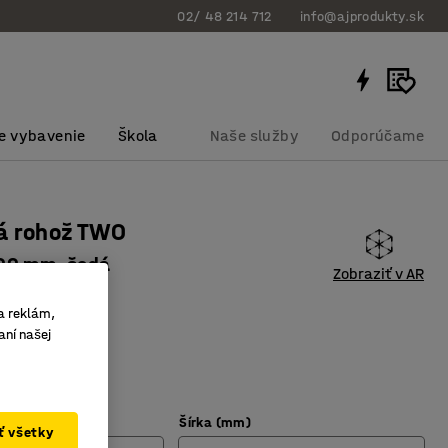
02/ 48 214 712
info@ajprodukty.sk
e vybavenie
Škola
Naše služby
Odporúčame
á rohož TWO
00 mm, šedá
Zobraziť v AR
bku
:
253113
a reklám,
oči opotrebeniu
aní našej
tí
e vlhkosť
Šírka (mm)
ať všetky