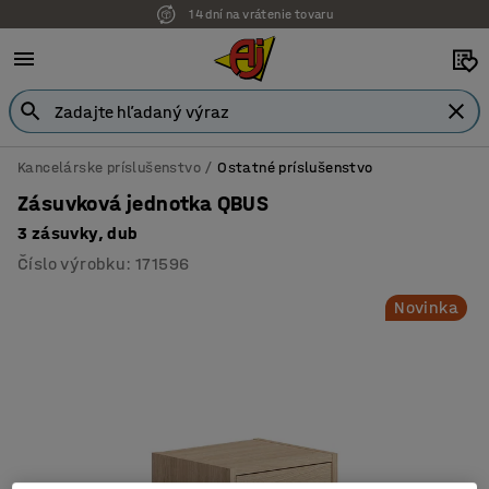
14 dní na vrátenie tovaru
Možnosť platby na faktúru
Kancelárske príslušenstvo
Ostatné príslušenstvo
Zásuvková jednotka QBUS
3 zásuvky, dub
Číslo výrobku
:
171596
Novinka