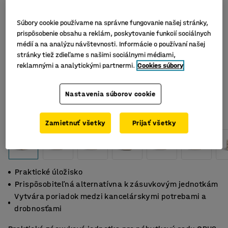
Súbory cookie používame na správne fungovanie našej stránky,
prispôsobenie obsahu a reklám, poskytovanie funkcií sociálnych
médií a na analýzu návštevnosti. Informácie o používaní našej
stránky tiež zdieľame s našimi sociálnymi médiami,
reklamnými a analytickými partnermi.
Cookies súbory
Nastavenia súborov cookie
Zamietnuť všetky
Prijať všetky
Praktické úložisko
Prispôsobiteľná alternatívna k zásuvkovým jednotkám
Vytvára poriadok medzi kancelárskymi potrebami a
drobnosťami