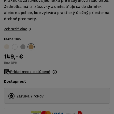
Praktická zásuvková jednotka pre nábytkovú radu QBUS.
Jednotka má tri zásuvky a umiestňuje sa do skriniek
alebo na police, kde vytvára praktický úložný priestor na
drobné predmety.
Zobraziť viac
Farba
:
Dub
149,- €
Bez DPH
Pridať medzi obľúbené
Dostupnosť
Záruka 7 rokov