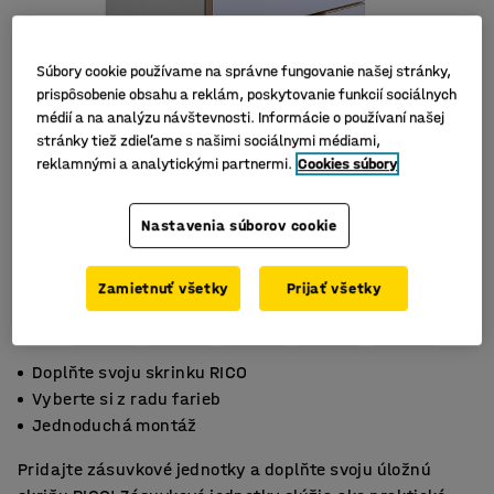
Súbory cookie používame na správne fungovanie našej stránky,
prispôsobenie obsahu a reklám, poskytovanie funkcií sociálnych
médií a na analýzu návštevnosti. Informácie o používaní našej
stránky tiež zdieľame s našimi sociálnymi médiami,
reklamnými a analytickými partnermi.
Cookies súbory
Nastavenia súborov cookie
Zamietnuť všetky
Prijať všetky
Doplňte svoju skrinku RICO
Vyberte si z radu farieb
Jednoduchá montáž
Pridajte zásuvkové jednotky a doplňte svoju úložnú