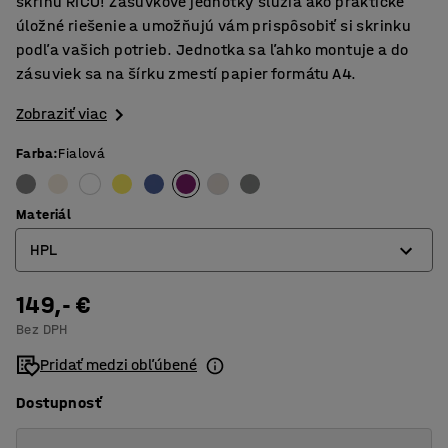
skriňu RICO! Zásuvkové jednotky slúžia ako praktické
úložné riešenie a umožňujú vám prispôsobiť si skrinku
podľa vašich potrieb. Jednotka sa ľahko montuje a do
zásuviek sa na šírku zmestí papier formátu A4.
Zobraziť viac
Farba
:
Fialová
Materiál
HPL
149,- €
Brezová preglejka
Bez DPH
HPL
Pridať medzi obľúbené
Dostupnosť