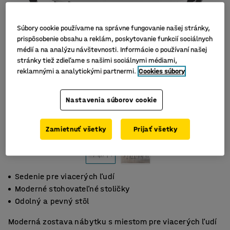
Súbory cookie používame na správne fungovanie našej stránky,
prispôsobenie obsahu a reklám, poskytovanie funkcií sociálnych
médií a na analýzu návštevnosti. Informácie o používaní našej
stránky tiež zdieľame s našimi sociálnymi médiami,
reklamnými a analytickými partnermi.
Cookies súbory
Nastavenia súborov cookie
Zamietnuť všetky
Prijať všetky
Sedenie pre viacerých ľudí
Moderné stohovateľné stoličky
Odolný a pevný stôl
Moderná zostava nábytku s miestom pre viacerých ľudí