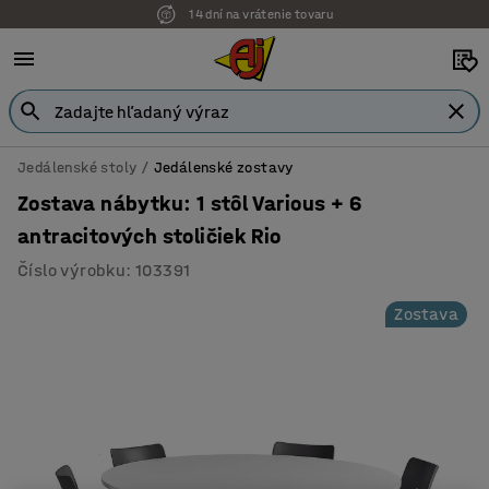
14 dní na vrátenie tovaru
Jedálenské stoly
Jedálenské zostavy
Zostava nábytku: 1 stôl Various + 6
antracitových stoličiek Rio
Číslo výrobku
:
103391
Zostava