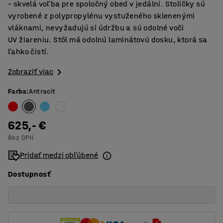
– skvelá voľba pre spoločný obed v jedálni. Stoličky sú
vyrobené z polypropylénu vystuženého sklenenými
vláknami, nevyžadujú si údržbu a sú odolné voči
UV žiareniu. Stôl má odolnú laminátovú dosku, ktorá sa
ľahko čistí.
Zobraziť viac
Farba
:
Antracit
625,- €
Bez DPH
Pridať medzi obľúbené
Dostupnosť