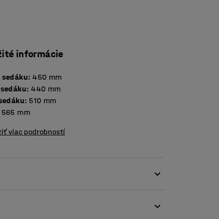
žité informácie
 sedáku
:
450
mm
 sedáku
:
440
mm
 sedáku
:
510
mm
565
mm
iť viac podrobností
 štvorcovým profilom, ktorá vytvára