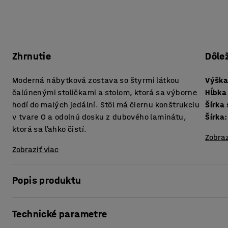
Zhrnutie
Dôle
Moderná nábytková zostava so štyrmi látkou
Výška
čalúnenými stoličkami a stolom, ktorá sa výborne
Hĺbka
hodí do malých jedální. Stôl má čiernu konštrukciu
Šírka
v tvare O a odolnú dosku z dubového laminátu,
Šírka
:
ktorá sa ľahko čistí.
Zobraz
Zobraziť viac
Popis produktu
Moderná a pohodlná nábytková zostava.
Technické parametre
Stôl má štýlovú konštrukciu v tvare O vyrobenú z ocele so