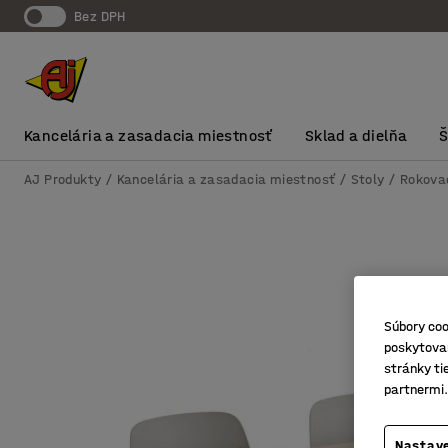
Bez DPH
Kancelária a zasadacia miestnosť
Sklad a dielňa
AJ Produkty
Kancelária a zasadacia miestnosť
Stoly
Rokovac
Súbory coo
poskytovan
stránky ti
partnermi.
Nastave