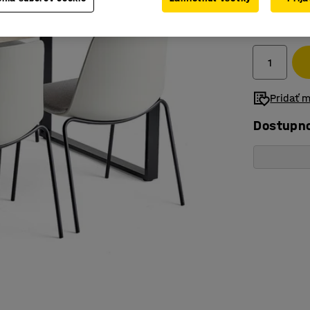
509,- €
Bez DPH
Pridať 
Dostupn