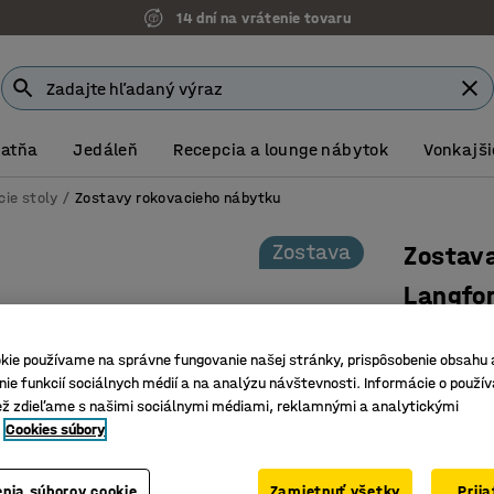
14 dní na vrátenie tovaru
Šatňa
Jedáleň
Recepcia a lounge nábytok
Vonkajši
ie stoly
Zostavy rokovacieho nábytku
Zostava
Zostava
Langfo
Šedá
kie používame na správne fungovanie našej stránky, prispôsobenie obsahu 
Číslo výro
ie funkcií sociálnych médií a na analýzu návštevnosti. Informácie o použív
ež zdieľame s našimi sociálnymi médiami, reklamnými a analytickými
Odolná l
Cookies súbory
Stohovate
Konštrukc
nia súborov cookie
Zamietnuť všetky
Prij