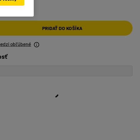
PRIDAŤ DO KOŠÍKA
medzi obľúbené
osť