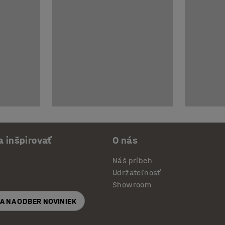
a inšpirovať
O nás
Náš príbeh
Udržateľnosť
Showroom
SA NA ODBER NOVINIEK