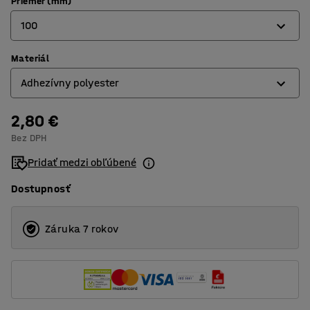
Priemer (mm)
100
Materiál
100
Adhezívny polyester
200
2,80 €
Adhezívny polyester
Bez DPH
Hliník
Pridať medzi obľúbené
Dostupnosť
Záruka 7 rokov