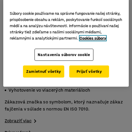
Súbory cookie používame na správne fungovanie našej stránky,
prispôsobenie obsahu a reklám, poskytovanie funkcií sociálnych
médií a na analýzu návštevnosti. Informácie o používaní našej
stránky tiež zdieľame s našimi sociálnymi médiami,
reklamnými a analytickými partnermi.
Cookies súbory
Nastavenia súborov cookie
Zamietnuť všetky
Prijať všetky
EN ISO 7010
Zakazuje fajčenie
Vyhotovenie vo viacerých materiáloch
Zákazová značka so symbolom, ktorý naznačuje zákaz
fajčenia v súlade s normou EN ISO 7010.
Zobraziť viac