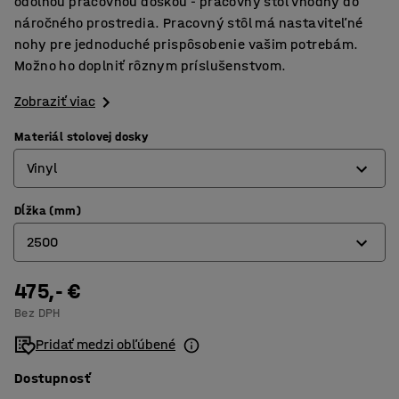
odolnou pracovnou doskou - pracovný stôl vhodný do
náročného prostredia. Pracovný stôl má nastaviteľné
nohy pre jednoduché prispôsobenie vašim potrebám.
Možno ho doplniť rôznym príslušenstvom.
Zobraziť viac
Materiál stolovej dosky
Vinyl
Dĺžka (mm)
DTD v dekore dub
2500
Guma
HPL
475,- €
1500
Bez DPH
Oceľový plech
2000
Pridať medzi obľúbené
Tvrdená doska
2500
Dostupnosť
Vinyl