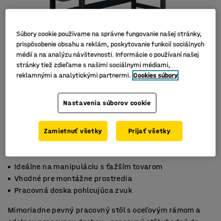
Súbory cookie používame na správne fungovanie našej stránky,
prispôsobenie obsahu a reklám, poskytovanie funkcií sociálnych
médií a na analýzu návštevnosti. Informácie o používaní našej
stránky tiež zdieľame s našimi sociálnymi médiami,
reklamnými a analytickými partnermi.
Cookies súbory
Nastavenia súborov cookie
Zamietnuť všetky
Prijať všetky
Ideálne na manipuláciu s ťažším tovarom
Vhodné pre montážne prostredia
Pracovná doska pohlcujúca zvuk
Mimoriadne pevný pracovný stôl s oceľovým rámom a