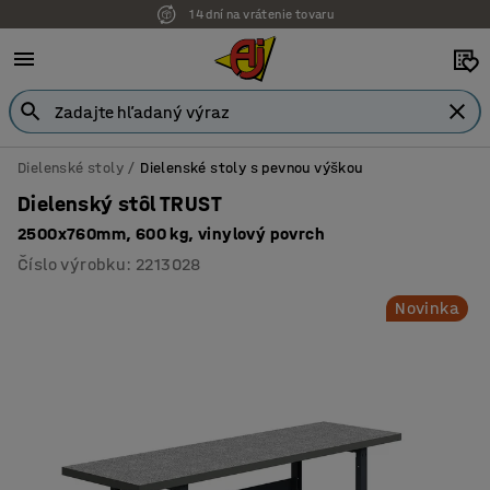
14 dní na vrátenie tovaru
Dielenské stoly
Dielenské stoly s pevnou výškou
Dielenský stôl TRUST
2500x760mm, 600 kg, vinylový povrch
Číslo výrobku
:
2213028
Novinka