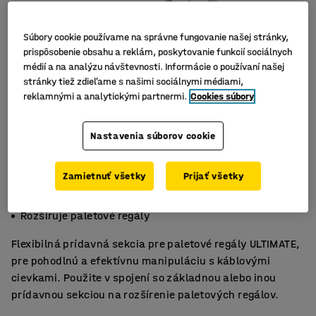
Súbory cookie používame na správne fungovanie našej stránky,
prispôsobenie obsahu a reklám, poskytovanie funkcií sociálnych
médií a na analýzu návštevnosti. Informácie o používaní našej
stránky tiež zdieľame s našimi sociálnymi médiami,
reklamnými a analytickými partnermi.
Cookies súbory
Nastavenia súborov cookie
Zamietnuť všetky
Prijať všetky
Prispôsobivý
Na manipuláciu s káblovými cievkami
Rozširuje paletové regály
Flexibilná prídavná sekcia pre paletové regály ULTIMATE,
pre pohodlnú a efektívnu manipuláciu s káblovými
cievkami. Použite v spojení so základnou alebo inou
prídavnou sekciou na rozšírenie paletových regálov.