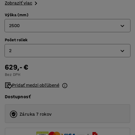
Zobraziť viac
Výška (mm)
2500
Počet roliek
2500
2
4000
5000
629,- €
2
Bez DPH
4
Pridať medzi obľúbené
5
Dostupnosť
Záruka 7 rokov