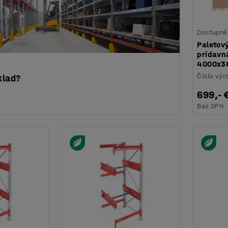
Dostupné 
Paletový
prídavná
4000x3
Číslo výr
klad?
699,- 
Bez DPH