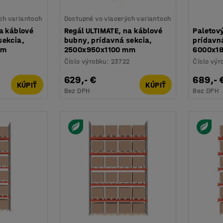
ch variantoch
Dostupné vo viacerých variantoch
a káblové
Regál ULTIMATE, na káblové
Paletový
sekcia,
bubny, prídavná sekcia,
prídavná
mm
2500x950x1100 mm
6000x1
Číslo výrobku
:
23722
Číslo výr
629,- €
689,- 
KÚPIŤ
KÚPIŤ
Bez DPH
Bez DPH