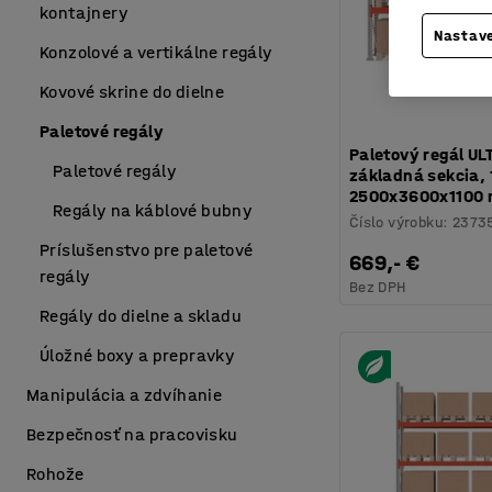
kontajnery
Nastave
Konzolové a vertikálne regály
Kovové skrine do dielne
Paletové regály
Paletový regál UL
Paletové regály
základná sekcia, 1
2500x3600x1100
Regály na káblové bubny
Číslo výrobku
:
2373
Príslušenstvo pre paletové
669,- €
regály
Bez DPH
Regály do dielne a skladu
Úložné boxy a prepravky
Manipulácia a zdvíhanie
Bezpečnosť na pracovisku
Rohože