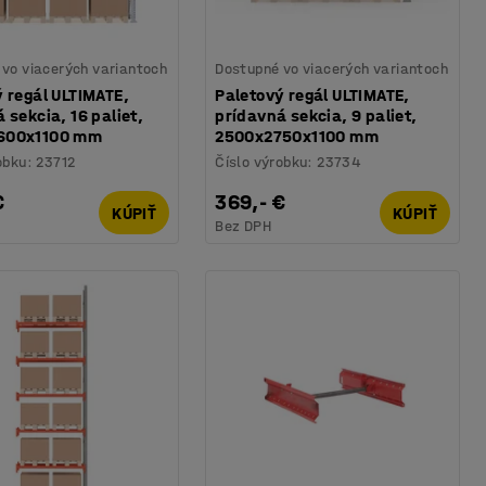
vo viacerých variantoch
Dostupné vo viacerých variantoch
 regál ULTIMATE,
Paletový regál ULTIMATE,
 sekcia, 16 paliet,
prídavná sekcia, 9 paliet,
600x1100 mm
2500x2750x1100 mm
obku
:
23712
Číslo výrobku
:
23734
€
369,- €
KÚPIŤ
KÚPIŤ
Bez DPH