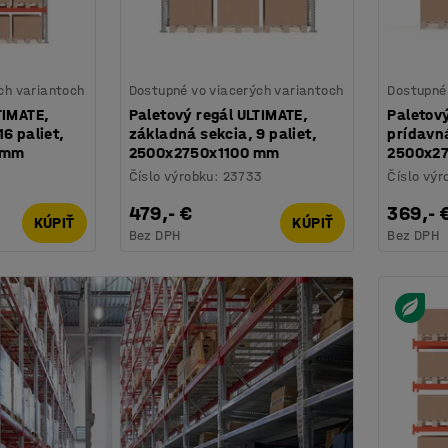
ch variantoch
Dostupné vo viacerých variantoch
Dostupné 
TIMATE,
Paletový regál ULTIMATE,
Paletový
6 paliet,
základná sekcia, 9 paliet,
prídavná
 mm
2500x2750x1100 mm
2500x2
Číslo výrobku
:
23733
Číslo výr
479,- €
369,- 
KÚPIŤ
KÚPIŤ
Bez DPH
Bez DPH