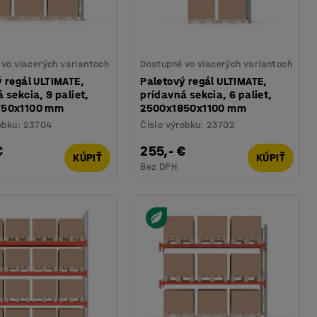
vo viacerých variantoch
Dostupné vo viacerých variantoch
 regál ULTIMATE,
Paletový regál ULTIMATE,
 sekcia, 9 paliet,
prídavná sekcia, 6 paliet,
750x1100 mm
2500x1850x1100 mm
obku
:
23704
Číslo výrobku
:
23702
€
255,- €
KÚPIŤ
KÚPIŤ
Bez DPH