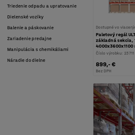
Triedenie odpadu a upratovanie
Dielenské vozíky
Dostupné vo viacerý
Balenie a páskovanie
Paletový regál UL
Zariadenie predajne
základná sekcia, 1
4000x3600x1100
Manipulácia s chemikáliami
Číslo výrobku
:
23711
Náradie do dielne
899,- €
Bez DPH