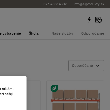
02/ 48 214 712
info@ajprodukty.sk
e vybavenie
Škola
Naše služby
Odporúčame
Odporúčané
a reklám,
aní našej