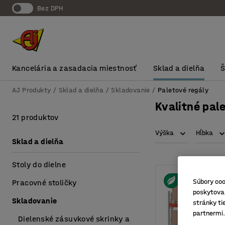
Bez DPH
Kancelária a zasadacia miestnosť
Sklad a dielňa
AJ Produkty
Sklad a dielňa
Skladovanie
Paletové regály
Kvalitné pal
21 produktov
Výška
Hĺbka
Sklad a dielňa
Stoly do dielne
Súbory coo
Pracovné stoličky
poskytovan
Skladovanie
stránky ti
partnermi.
Dielenské zásuvkové skrinky a