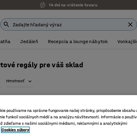
14 dní na vrátenie tovaru
Šatňa
Jedáleň
Recepcia a lounge nábytok
Vonkajši
etové regály pre váš sklad
Hmotnosť
kie používame na správne fungovanie našej stránky, prispôsobenie obsahu 
ie funkcií sociálnych médií a na analýzu návštevnosti. Informácie o použív
ež zdieľame s našimi sociálnymi médiami, reklamnými a analytickými
Cookies súbory