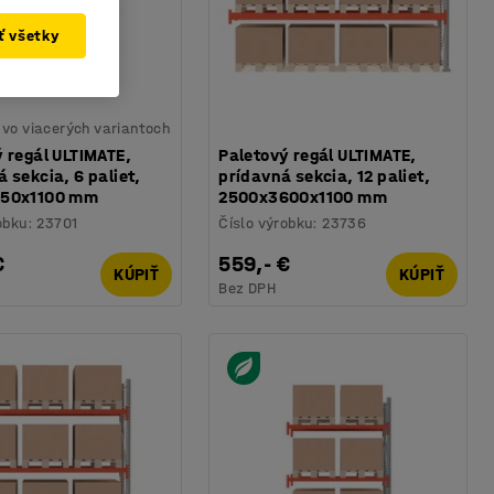
ať všetky
vo viacerých variantoch
 regál ULTIMATE,
Paletový regál ULTIMATE,
 sekcia, 6 paliet,
prídavná sekcia, 12 paliet,
850x1100 mm
2500x3600x1100 mm
obku
:
23701
Číslo výrobku
:
23736
€
559,- €
KÚPIŤ
KÚPIŤ
Bez DPH