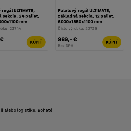
 regál ULTIMATE,
Paletový regál ULTIMATE,
 sekcia, 24 paliet,
základná sekcia, 12 paliet,
600x1100 mm
6000x1850x1100 mm
obku
:
23744
Číslo výrobku
:
23739
 €
969,- €
KÚPIŤ
KÚPIŤ
Bez DPH
i alebo logistike. Bohaté