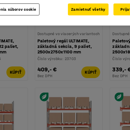
nia súborov cookie
Zamietnuť všetky
Prij
Dostupné vo viacerých variantoch
Dostupné 
TIMATE,
Paletový regál ULTIMATE,
Paletový
2 paliet,
základná sekcia, 9 paliet,
základná
 mm
2500x2750x1100 mm
2500x1
5
Číslo výrobku
:
23703
Číslo výr
409,- €
339,- 
KÚPIŤ
KÚPIŤ
Bez DPH
Bez DPH