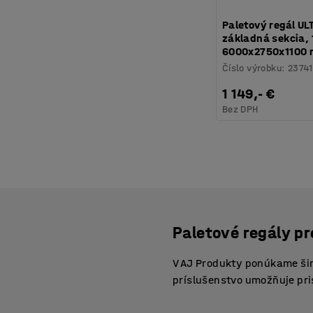
Paletový regál UL
základná sekcia, 1
6000x2750x1100
Číslo výrobku
:
23741
1 149,- €
Bez DPH
Paletové regály pr
V AJ Produkty ponúkame širo
príslušenstvo umožňuje pri