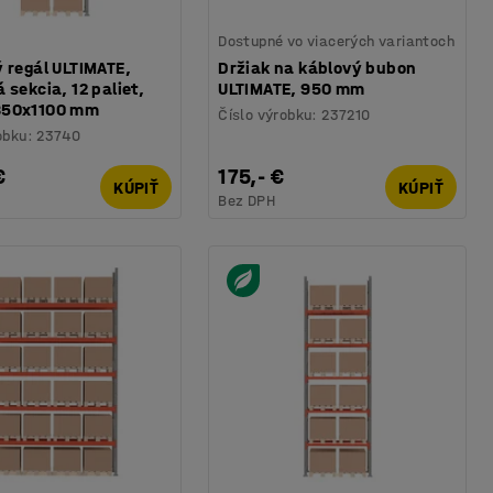
Dostupné vo viacerých variantoch
 regál ULTIMATE,
Držiak na káblový bubon
 sekcia, 12 paliet,
ULTIMATE, 950 mm
850x1100 mm
Číslo výrobku
:
237210
obku
:
23740
€
175,- €
KÚPIŤ
KÚPIŤ
Bez DPH