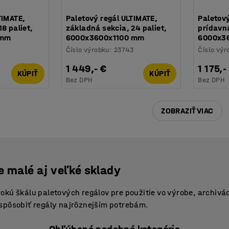
TIMATE,
Paletový regál ULTIMATE,
Paletový
8 paliet,
základná sekcia, 24 paliet,
prídavná
 mm
6000x3600x1100 mm
6000x3
Číslo výrobku
:
23743
Číslo výr
1 449,- €
1 175,-
KÚPIŤ
KÚPIŤ
Bez DPH
Bez DPH
ZOBRAZIŤ VIAC
e malé aj veľké sklady
kú škálu paletových regálov pre použitie vo výrobe, archiváci
spôsobiť regály najrôznejším potrebám.