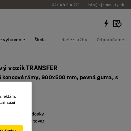
02/ 48 214 712
info@ajprodukty.sk
e vybavenie
Škola
Naše služby
Odporúčame
vý vozík TRANSFER
é koncové rámy, 900x500 mm, pevná guma, s
bku
:
262642
a reklám,
aní našej
mené kolieska
vyrobená z MDF dosky
iešenie pre dlhý tovar