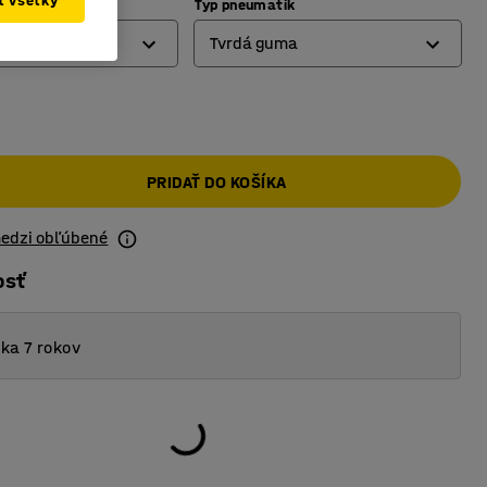
ať všetky
Typ pneumatík
Tvrdá guma
Elastická guma
Tvrdá guma
PRIDAŤ DO KOŠÍKA
medzi obľúbené
osť
ka 7 rokov