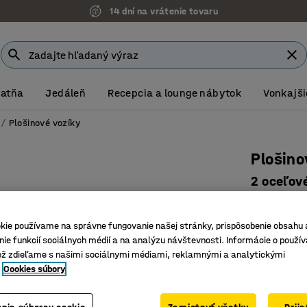
14 dní na vrátenie tovaru
Šatňa
Jedáleň
Recepcia a lounge nábytok
Vonkajši
Plošinové vozíky
Plošino
2 oceľov
brzdami
Číslo výro
kie používame na správne fungovanie našej stránky, prispôsobenie obsahu 
ie funkcií sociálnych médií a na analýzu návštevnosti. Informácie o použív
Pevné gu
ež zdieľame s našimi sociálnymi médiami, reklamnými a analytickými
Plošina 
Cookies súbory
Ideálne r