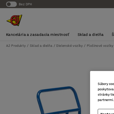
Bez DPH
Kancelária a zasadacia miestnosť
Sklad a dielňa
AJ Produkty
Sklad a dielňa
Dielenské vozíky
Plošinové vozíky
Súbory coo
poskytovan
stránky ti
partnermi.