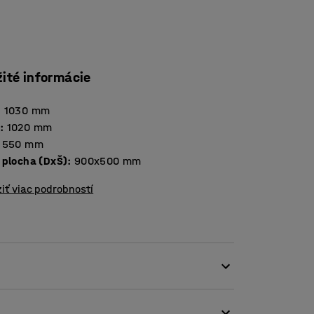
žité informácie
:
1030
mm
a
:
1020
mm
550
mm
 plocha (DxŠ)
:
900x500
mm
iť viac podrobností
 oceľovej rúrky a je vhodný na prepravu
ach.