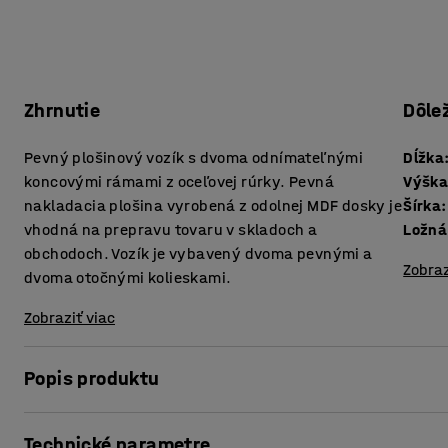
Zhrnutie
Dôle
Pevný plošinový vozík s dvoma odnímateľnými
Dĺžka
koncovými rámami z oceľovej rúrky. Pevná
Výšk
nakladacia plošina vyrobená z odolnej MDF dosky je
Šírka
:
vhodná na prepravu tovaru v skladoch a
Ložná
obchodoch. Vozík je vybavený dvoma pevnými a
Zobraz
dvoma otočnými kolieskami.
Zobraziť viac
Popis produktu
Má veľkú nakladaciu plošinu. Vozík má dva koncové rámy z
Technické parametre
tovaru v skladoch, obchodoch a priemyselných prevádzk