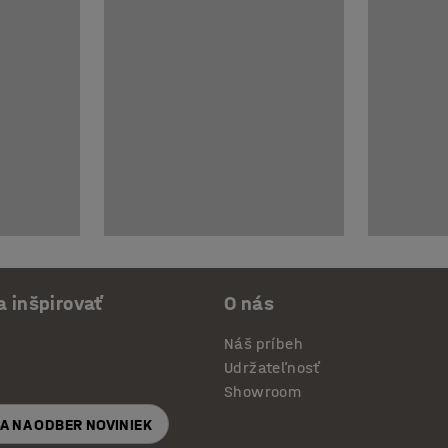
a inšpirovať
O nás
Náš príbeh
Udržateľnosť
Showroom
SA NA ODBER NOVINIEK