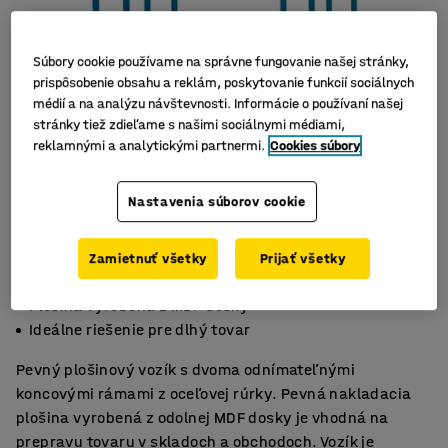
Súbory cookie používame na správne fungovanie našej stránky,
prispôsobenie obsahu a reklám, poskytovanie funkcií sociálnych
médií a na analýzu návštevnosti. Informácie o používaní našej
stránky tiež zdieľame s našimi sociálnymi médiami,
reklamnými a analytickými partnermi.
Cookies súbory
Nastavenia súborov cookie
Zamietnuť všetky
Prijať všetky
Pevné gumené kolieska
Plošina vyrobená z MDF dosky
Ideálne riešenie pre dlhý tovar
Pevný plošinový vozík s dvoma odnímateľnými
koncovými rámami z oceľovej rúrky. Pevná nakladacia
plošina vyrobená z odolnej MDF dosky je vhodná na
prepravu tovaru v skladoch a obchodoch. Vozík je