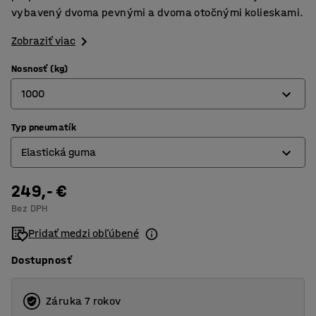
vybavený dvoma pevnými a dvoma otočnými kolieskami.
Zobraziť viac
Nosnosť (kg)
1000
Typ pneumatík
500
Elastická guma
1000
249,- €
Elastická guma
Bez DPH
Tvrdá guma
Pridať medzi obľúbené
Dostupnosť
Záruka 7 rokov