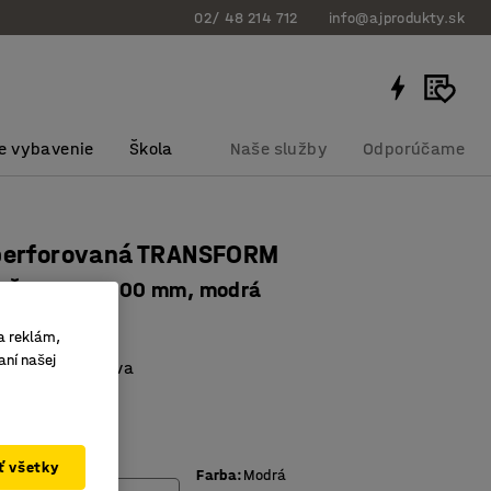
02/ 48 214 712
info@ajprodukty.sk
e vybavenie
Škola
Naše služby
Odporúčame
 perforovaná TRANSFORM
, Š 900 x H 400 mm, modrá
bku
:
219613
a reklám,
aní našej
o potravinárstva
ká
nosť 135 kg
ať všetky
Farba
:
Modrá