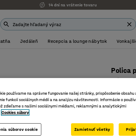
14 dní na vrátenie tovaru
Šatňa
Jedáleň
Recepcia a lounge nábytok
Vonkajši
Polica
Prídavná
Číslo výro
kie používame na správne fungovanie našej stránky, prispôsobenie obsahu 
ie funkcií sociálnych médií a na analýzu návštevnosti. Informácie o použív
Vhodná d
ež zdieľame s našimi sociálnymi médiami, reklamnými a analytickými
Hygienic
Cookies súbory
Max. nos
Hĺbka (mm)
nia súborov cookie
Zamietnuť všetky
Prij