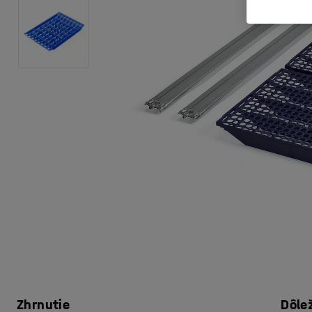
Zhrnutie
Dôle