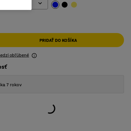
PRIDAŤ DO KOŠÍKA
medzi obľúbené
osť
ka 7 rokov