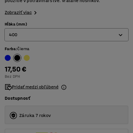
použitie v potravinárstve. Vrátane nosníkov.
Zobraziť viac
Hĺbka (mm)
400
Farba
:
Čierna
400
500
17,50 €
600
Bez DPH
Pridať medzi obľúbené
Dostupnosť
Záruka 7 rokov