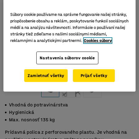
Súbory cookie používame na správne fungovanie našej stránky,
prispôsobenie obsahu a reklám, poskytovanie funkcií sociálnych
médií a na analýzu návštevnosti. Informácie o používaní našej
stránky tiež zdieľame s našimi sociálnymi médiami,
reklamnými a analytickými partnermi.
Cookies súbory
Nastavenia súborov cookie
Zamietnuť všetky
Prijať všetky
Vhodná do potravinárstva
Hygienická
Max. nosnosť 135 kg
Prídavná polica z perforovaného plastu. Je vhodná na