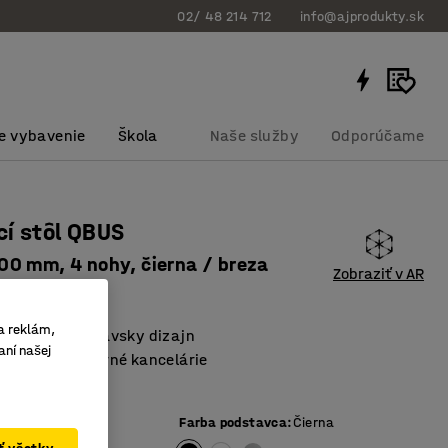
02/ 48 214 712
info@ajprodukty.sk
e vybavenie
Škola
Naše služby
Odporúčame
í stôl QBUS
0 mm, 4 nohy, čierna / breza
Zobraziť v AR
bku
:
1613912
a reklám,
stický škandinávsky dizajn
aní našej
voľba pre moderné kancelárie
oska stola
ej dosky
:
Breza
Farba podstavca
:
Čierna