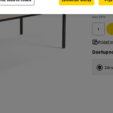
nia súborov cookie
Zamietnuť všetky
Prij
529,- €
Bez DPH
Pridať 
Dostupn
Záru