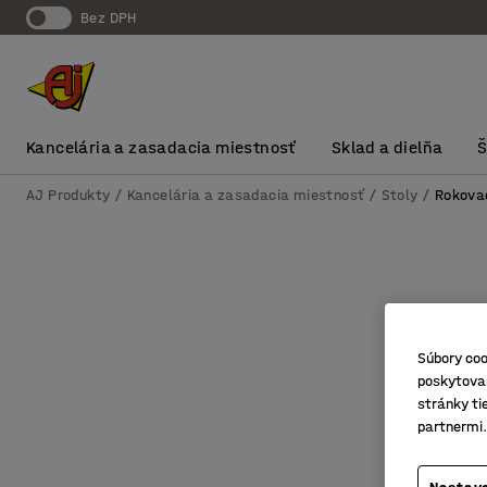
Bez DPH
Kancelária a zasadacia miestnosť
Sklad a dielňa
AJ Produkty
Kancelária a zasadacia miestnosť
Stoly
Rokovac
Súbory coo
poskytovan
stránky ti
partnermi.