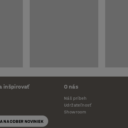
a inšpirovať
O nás
Náš príbeh
Udržateľnosť
Showroom
SA NA ODBER NOVINIEK