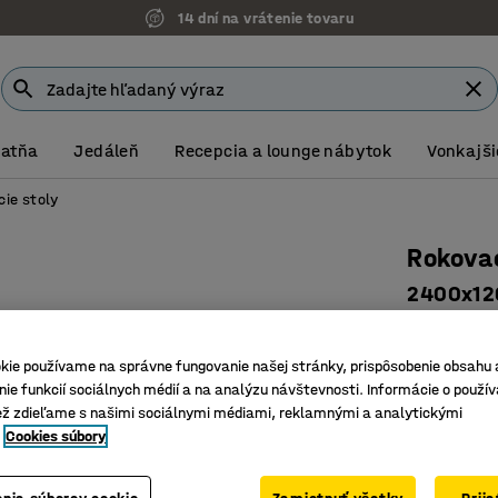
14 dní na vrátenie tovaru
Šatňa
Jedáleň
Recepcia a lounge nábytok
Vonkajši
ie stoly
Rokovac
2400x120
Číslo výro
kie používame na správne fungovanie našej stránky, prispôsobenie obsahu 
Minimali
ie funkcií sociálnych médií a na analýzu návštevnosti. Informácie o použív
Ideálna 
ež zdieľame s našimi sociálnymi médiami, reklamnými a analytickými
Odolná d
Cookies súbory
Farba stolov