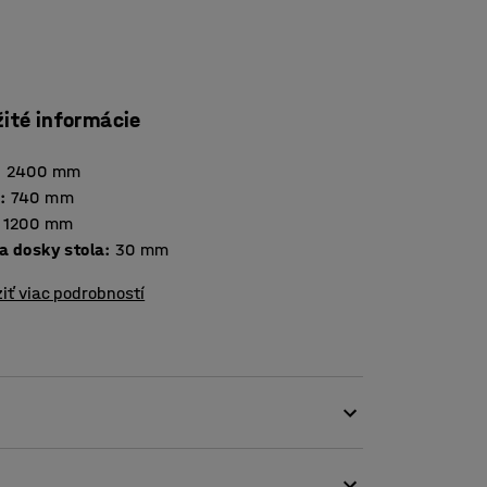
žité informácie
:
2400
mm
a
:
740
mm
1200
mm
Hrúbka dosky stola
:
30
mm
iť viac podrobností
odný do moderných kancelárií. Svojou
ovanie miestnosti, pretože vyzerá skvele