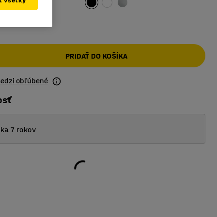
ať všetky
PRIDAŤ DO KOŠÍKA
medzi obľúbené
osť
ka 7 rokov