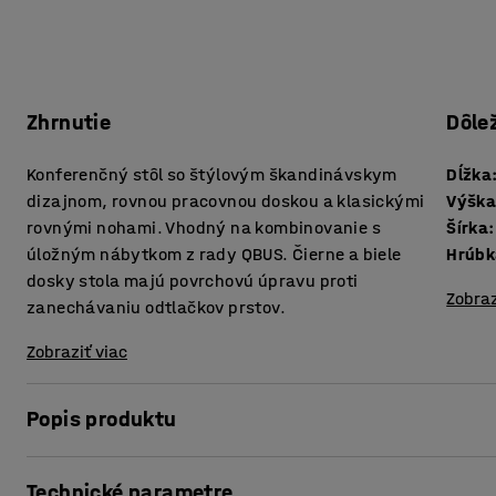
Zhrnutie
Dôle
Konferenčný stôl so štýlovým škandinávskym
Dĺžka
dizajnom, rovnou pracovnou doskou a klasickými
Výšk
rovnými nohami. Vhodný na kombinovanie s
Šírka
:
úložným nábytkom z rady QBUS. Čierne a biele
dosky stola majú povrchovú úpravu proti
Zobraz
zanechávaniu odtlačkov prstov.
Zobraziť viac
Popis produktu
Vďaka nadčasovému dizajnu je tento konferenčný stôl vh
Technické parametre
jednoduchosťou je optimálnym východzím bodom pre navrh