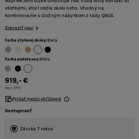
Napriek jeho dĺžke umožňuje tvar stola očný kontakt so
všetkými, ktorí sedia okolo neho. Vhodný na
kombinovanie s úložným nábytkom z rady QBUS.
Zobraziť viac
Farba stolovej dosky
:
Biela
Farba podstavca
:
Biela
919,- €
Bez DPH
Pridať medzi obľúbené
Dostupnosť
Záruka 7 rokov