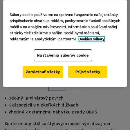
Súbory cookie používame na správne fungovanie našej stránky,
prispôsobenie obsahu a reklám, poskytovanie funkcií sociálnych
médií a na analýzu návštevnosti. Informácie o používaní našej
stránky tiež zdieľame s našimi sociálnymi médiami,
reklamnými a analytickými partnermi.
Cookies súbory
Nastavenia súborov cookie
Zamietnuť všetky
Prijať všetky
Odolný laminátový povrch
K dispozícii v niekoľkých dĺžkach
Vhodný k ostatnému nábytku z rady QBUS
Konferenčný stôl so štýlovým moderným dizajnom.