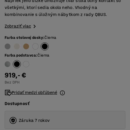
Napriek jeho dĺžke umožňuje tvar stola očný kontakt so
všetkými, ktorí sedia okolo neho. Vhodný na
kombinovanie s úložným nábytkom z rady QBUS.
Zobraziť viac
Farba stolovej dosky
:
Čierna
Farba podstavca
:
Čierna
919,- €
Bez DPH
Pridať medzi obľúbené
Dostupnosť
Záruka 7 rokov