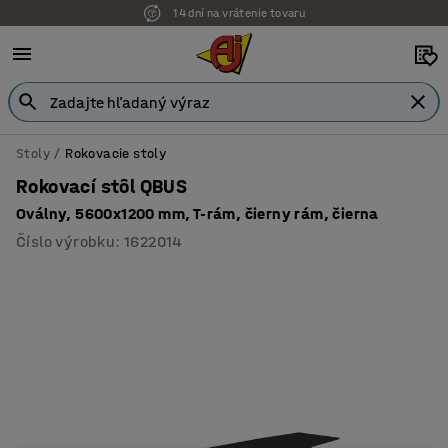
14 dní na vrátenie tovaru
Možnosť platby na faktúru
Stoly
Rokovacie stoly
Rokovací stôl QBUS
Oválny, 5600x1200 mm, T-rám, čierny rám, čierna
Číslo výrobku
:
1622014