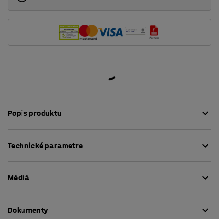
Popis produktu
Pevná a robustná jednostranná šatníková stena vhodná
Technické parametre
do šatní, prezliekarní a pod. Môžete ju umiestniť k stene
alebo aj do prostriedku miestnosti. Šatníková stena
Výška sedáku
:
430
mm
poslúži nielen samostatne, ale aj v rade za sebou alebo
Médiá
Dĺžka
:
2000
mm
ako skvelý doplnok k šatňovým skrinkám. Rôznych
Výška
:
1600
mm
kombinácií a usporiadaní je v tomto prípade nespočet.
Hĺbka
:
400
mm
Zobraziť produkt v 3D
Šatníková stena má síce veľmi jednoduchý dizajn, ale jej
Dokumenty
Farba
:
Borovica
prevedenie je veľmi robustné. Aj napriek každodennému