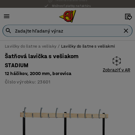
Možnosť platby na faktúru
Lavičky do šatne a vešiaky
Lavičky do šatne s vešiakmi
Šatňová lavička s vešiakom
STADIUM
Zobraziť v AR
12 háčikov, 2000 mm, borovica
Číslo výrobku
:
23601