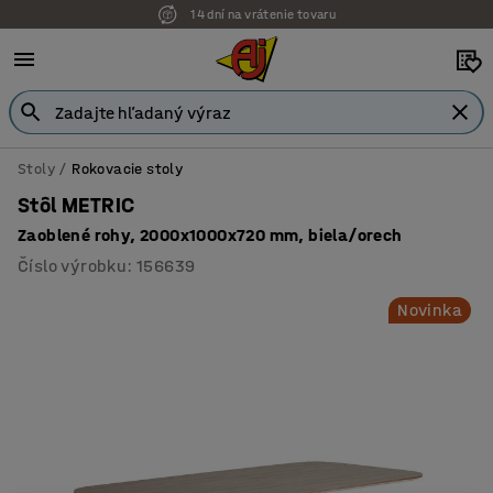
14 dní na vrátenie tovaru
Možnosť platby na faktúru
Stoly
Rokovacie stoly
Stôl METRIC
Zaoblené rohy, 2000x1000x720 mm, biela/orech
Číslo výrobku
:
156639
Novinka