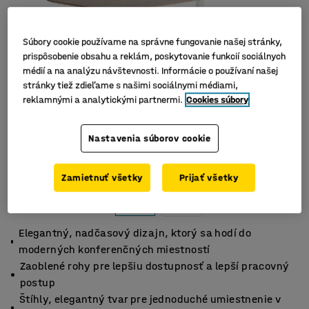
Súbory cookie používame na správne fungovanie našej stránky,
prispôsobenie obsahu a reklám, poskytovanie funkcií sociálnych
médií a na analýzu návštevnosti. Informácie o používaní našej
stránky tiež zdieľame s našimi sociálnymi médiami,
reklamnými a analytickými partnermi.
Cookies súbory
Nastavenia súborov cookie
Zamietnuť všetky
Prijať všetky
Elegantný, nadčasový dizajn, ktorý sa hodí do
moderných konferenčných miestností
Zaoblené rohy pre lepšiu dostupnosť a lepší pracovný
postup
Štíhly, elegantný tvar pre jednoduché umiestnenie v