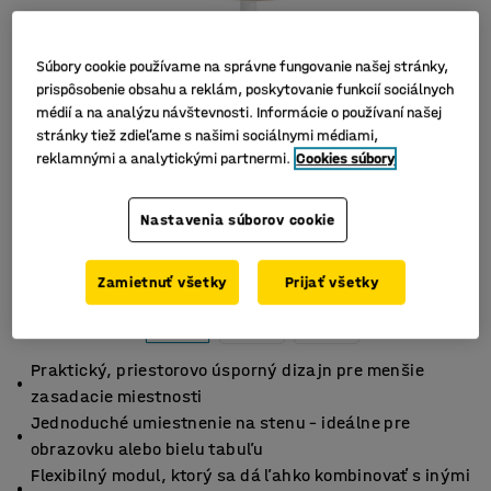
Súbory cookie používame na správne fungovanie našej stránky,
prispôsobenie obsahu a reklám, poskytovanie funkcií sociálnych
médií a na analýzu návštevnosti. Informácie o používaní našej
stránky tiež zdieľame s našimi sociálnymi médiami,
reklamnými a analytickými partnermi.
Cookies súbory
Nastavenia súborov cookie
Zamietnuť všetky
Prijať všetky
Praktický, priestorovo úsporný dizajn pre menšie
zasadacie miestnosti
Jednoduché umiestnenie na stenu – ideálne pre
obrazovku alebo bielu tabuľu
Flexibilný modul, ktorý sa dá ľahko kombinovať s inými