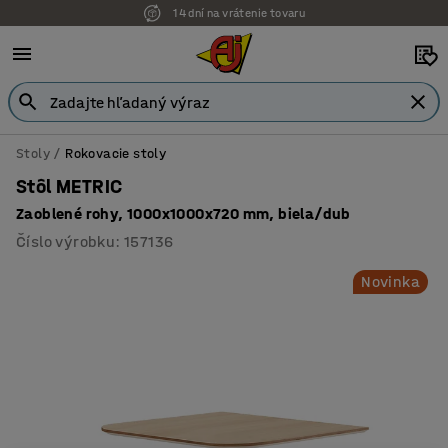
14 dní na vrátenie tovaru
Stoly
Rokovacie stoly
Stôl METRIC
Zaoblené rohy, 1000x1000x720 mm, biela/dub
Číslo výrobku
:
157136
Novinka