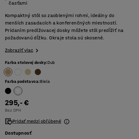
časťami
Kompaktný stôl so zaoblenými rohmi, ideálny do
menších zasadacích a konferenčných miestností.
Pridaním predlžovacej dosky môžete stôl predĺžiť na
požadovanú dĺžku. Okraje stola sú skosené.
Zobraziť viac
Farba stolovej dosky
:
Dub
Farba podstavca
:
Biela
295,- €
Bez DPH
Pridať medzi obľúbené
Dostupnosť