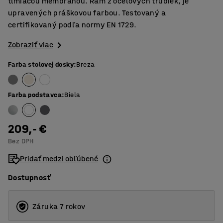
tlmiacou membránou. Rám z oceľových trubiek, je
upravených práškovou farbou. Testovaný a
certifikovaný podľa normy EN 1729.
Zobraziť viac
Farba stolovej dosky
:
Breza
Farba podstavca
:
Biela
209,- €
Bez DPH
Pridať medzi obľúbené
Dostupnosť
Záruka 7 rokov