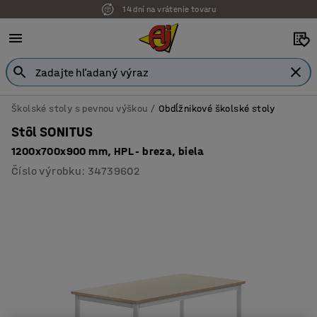
14 dní na vrátenie tovaru
Školské stoly s pevnou výškou
Obdĺžnikové školské stoly
Stôl SONITUS
1200x700x900 mm, HPL - breza, biela
Číslo výrobku
:
34739602