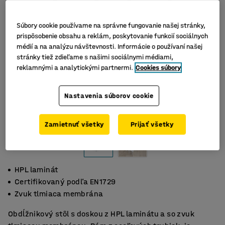
Súbory cookie používame na správne fungovanie našej stránky,
prispôsobenie obsahu a reklám, poskytovanie funkcií sociálnych
médií a na analýzu návštevnosti. Informácie o používaní našej
stránky tiež zdieľame s našimi sociálnymi médiami,
reklamnými a analytickými partnermi.
Cookies súbory
Nastavenia súborov cookie
Zamietnuť všetky
Prijať všetky
HPL laminát
Certifikovaný podľa EN1729
Zvuk tlmiaca membrána
Obdĺžnikový stôl s doskou z HPL laminátu a so zvuk