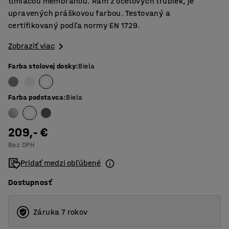
tlmiacou membránou. Rám z oceľových trubiek, je
upravených práškovou farbou. Testovaný a
certifikovaný podľa normy EN 1729.
Zobraziť viac
Farba stolovej dosky
:
Biela
Farba podstavca
:
Biela
209,- €
Bez DPH
Pridať medzi obľúbené
Dostupnosť
Záruka 7 rokov