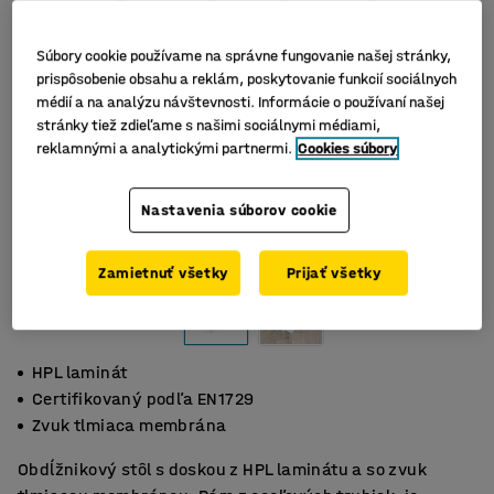
Súbory cookie používame na správne fungovanie našej stránky,
prispôsobenie obsahu a reklám, poskytovanie funkcií sociálnych
médií a na analýzu návštevnosti. Informácie o používaní našej
stránky tiež zdieľame s našimi sociálnymi médiami,
reklamnými a analytickými partnermi.
Cookies súbory
Nastavenia súborov cookie
Zamietnuť všetky
Prijať všetky
HPL laminát
Certifikovaný podľa EN1729
Zvuk tlmiaca membrána
Obdĺžnikový stôl s doskou z HPL laminátu a so zvuk