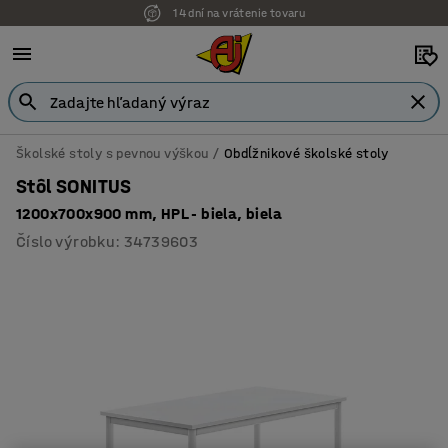
14 dní na vrátenie tovaru
Školské stoly s pevnou výškou
Obdĺžnikové školské stoly
Stôl SONITUS
1200x700x900 mm, HPL - biela, biela
Číslo výrobku
:
34739603