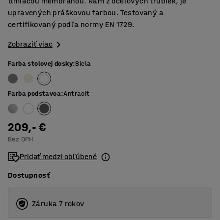
tlmiacou membránou. Rám z oceľových trubiek, je
upravených práškovou farbou. Testovaný a
certifikovaný podľa normy EN 1729.
Zobraziť viac
Farba stolovej dosky
:
Biela
Farba podstavca
:
Antracit
209,- €
Bez DPH
Pridať medzi obľúbené
Dostupnosť
Záruka 7 rokov