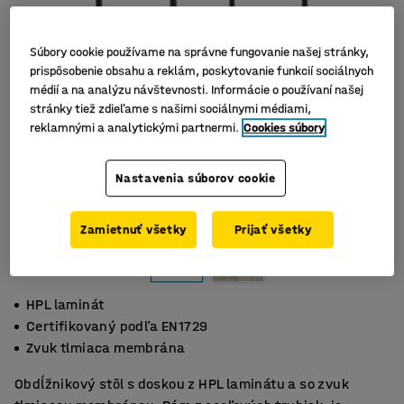
Súbory cookie používame na správne fungovanie našej stránky,
prispôsobenie obsahu a reklám, poskytovanie funkcií sociálnych
médií a na analýzu návštevnosti. Informácie o používaní našej
stránky tiež zdieľame s našimi sociálnymi médiami,
reklamnými a analytickými partnermi.
Cookies súbory
Nastavenia súborov cookie
Zamietnuť všetky
Prijať všetky
HPL laminát
Certifikovaný podľa EN1729
Zvuk tlmiaca membrána
Obdĺžnikový stôl s doskou z HPL laminátu a so zvuk