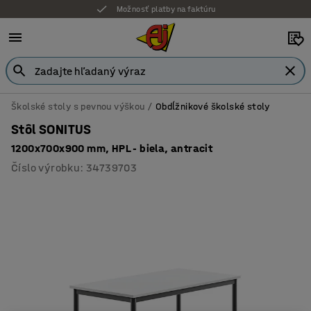
Možnosť platby na faktúru
Školské stoly s pevnou výškou
Obdĺžnikové školské stoly
Stôl SONITUS
1200x700x900 mm, HPL - biela, antracit
Číslo výrobku
:
34739703