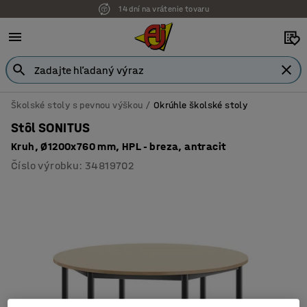
14 dní na vrátenie tovaru
Školské stoly s pevnou výškou
Okrúhle školské stoly
Stôl SONITUS
Kruh, Ø1200x760 mm, HPL - breza, antracit
Číslo výrobku
:
34819702