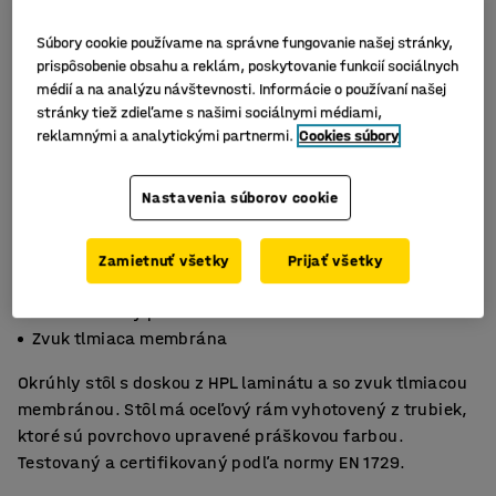
Súbory cookie používame na správne fungovanie našej stránky,
prispôsobenie obsahu a reklám, poskytovanie funkcií sociálnych
médií a na analýzu návštevnosti. Informácie o používaní našej
stránky tiež zdieľame s našimi sociálnymi médiami,
reklamnými a analytickými partnermi.
Cookies súbory
Nastavenia súborov cookie
Zamietnuť všetky
Prijať všetky
HPL laminát
Certifikovaný podľa EN1729
Zvuk tlmiaca membrána
Okrúhly stôl s doskou z HPL laminátu a so zvuk tlmiacou
membránou. Stôl má oceľový rám vyhotovený z trubiek,
ktoré sú povrchovo upravené práškovou farbou.
Testovaný a certifikovaný podľa normy EN 1729.