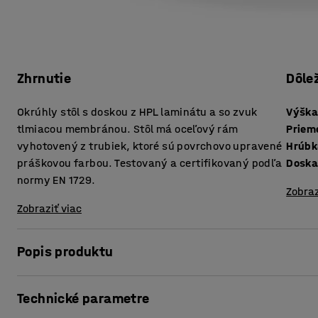
Zhrnutie
Dôle
Okrúhly stôl s doskou z HPL laminátu a so zvuk
Výšk
tlmiacou membránou. Stôl má oceľový rám
Priem
vyhotovený z trubiek, ktoré sú povrchovo upravené
práškovou farbou. Testovaný a certifikovaný podľa
Doska
normy EN 1729.
Zobraz
Zobraziť viac
Popis produktu
V školskom prostredí a v triedach existuje veľa faktorov, 
Technické parametre
stoličiek po podlahe, búchanie zásuviek a hlučné rozhovory
Dupanie a iné hlasné zvuky môžu byť stresujúce a narušiť