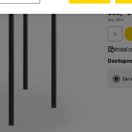
309,- €
Bez DPH
Pridať 
Dostupn
Záru