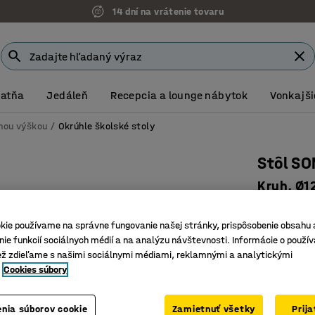
14 dní na vrátenie tovaru
Šatňa
Jedáleň
Recepcia a lounge nábytok
Vonkajši
vnou výškou
Okrúhle školské stoly
Stôl SO
Kruh, Ø1
Číslo výro
kie používame na správne fungovanie našej stránky, prispôsobenie obsahu 
HPL lami
ie funkcií sociálnych médií a na analýzu návštevnosti. Informácie o použív
Certifik
ež zdieľame s našimi sociálnymi médiami, reklamnými a analytickými
Zvuk tlm
Cookies súbory
Farba stolov
nia súborov cookie
Zamietnuť všetky
Prij