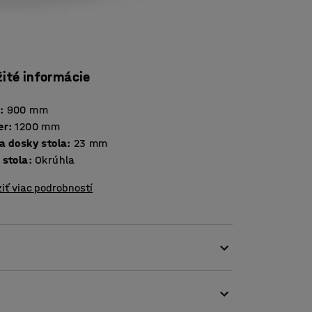
žité informácie
a
:
900
mm
er
:
1200
mm
Hrúbka dosky stola
:
23
mm
 stola
:
Okrúhla
iť viac podrobností
ktoré vedú k vysokej hladine hluku. Posúvanie
 sú iba niektoré príklady, ktoré ju zvyšujú.
 koncentráciu študentov, učiteľov i