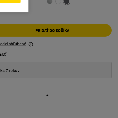
PRIDAŤ DO KOŠÍKA
medzi obľúbené
osť
ka 7 rokov