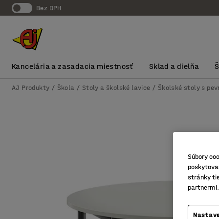
Bez DPH
Kancelária a zasadacia miestnosť
Sklad a dielňa
AJ Produkty
Škola
Stoly a školské lavice
Školské stoly s pe
Súbory coo
poskytovan
stránky ti
partnermi.
Nastave