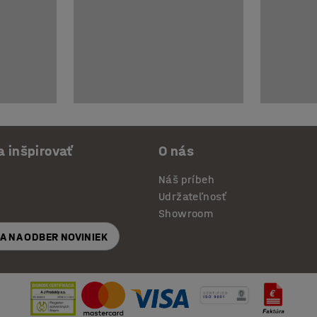
a inšpirovať
O nás
Náš príbeh
Udržateľnosť
Showroom
SA NA ODBER NOVINIEK