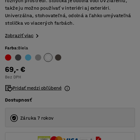
rôznych prostredí. Stolička je odolná voči UV žiareniu,
takže ju možno používať v interiéri aj exteriéri.
Univerzálna, stohovateľná, odolná a ľahko umývateľná
stolička vo viacerých farbách.
Zobraziť viac
Farba
:
Biela
69,- €
Bez DPH
Pridať medzi obľúbené
Dostupnosť
Záruka 7 rokov