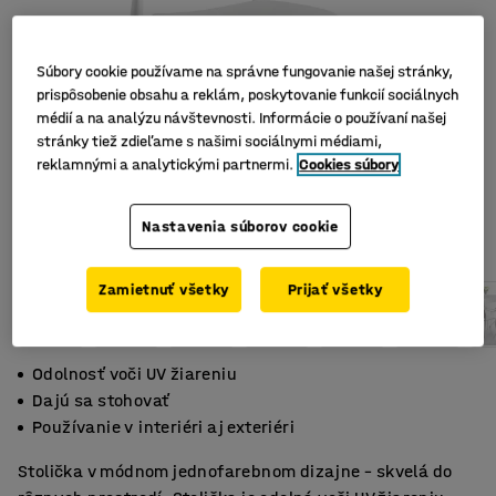
Súbory cookie používame na správne fungovanie našej stránky,
prispôsobenie obsahu a reklám, poskytovanie funkcií sociálnych
médií a na analýzu návštevnosti. Informácie o používaní našej
stránky tiež zdieľame s našimi sociálnymi médiami,
reklamnými a analytickými partnermi.
Cookies súbory
Nastavenia súborov cookie
Zamietnuť všetky
Prijať všetky
Odolnosť voči UV žiareniu
Dajú sa stohovať
Používanie v interiéri aj exteriéri
Stolička v módnom jednofarebnom dizajne – skvelá do