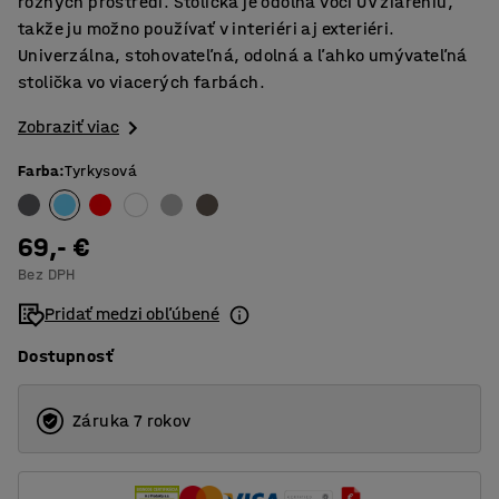
rôznych prostredí. Stolička je odolná voči UV žiareniu,
takže ju možno používať v interiéri aj exteriéri.
Univerzálna, stohovateľná, odolná a ľahko umývateľná
stolička vo viacerých farbách.
Zobraziť viac
Farba
:
Tyrkysová
69,- €
Bez DPH
Pridať medzi obľúbené
Dostupnosť
Záruka 7 rokov