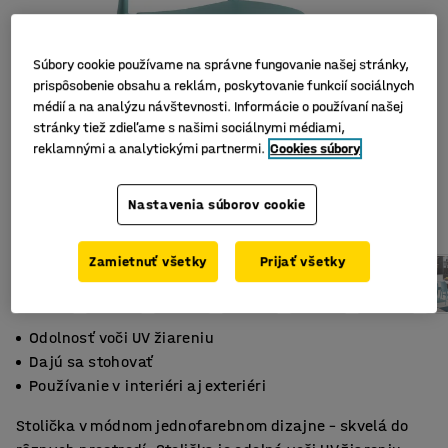
Súbory cookie používame na správne fungovanie našej stránky,
prispôsobenie obsahu a reklám, poskytovanie funkcií sociálnych
médií a na analýzu návštevnosti. Informácie o používaní našej
stránky tiež zdieľame s našimi sociálnymi médiami,
reklamnými a analytickými partnermi.
Cookies súbory
Nastavenia súborov cookie
Zamietnuť všetky
Prijať všetky
Odolnosť voči UV žiareniu
Dajú sa stohovať
Používanie v interiéri aj exteriéri
Stolička v módnom jednofarebnom dizajne – skvelá do