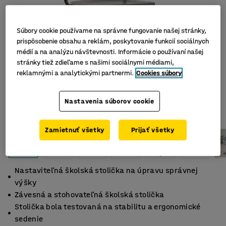
Súbory cookie používame na správne fungovanie našej stránky,
prispôsobenie obsahu a reklám, poskytovanie funkcií sociálnych
médií a na analýzu návštevnosti. Informácie o používaní našej
stránky tiež zdieľame s našimi sociálnymi médiami,
reklamnými a analytickými partnermi.
Cookies súbory
Nastavenia súborov cookie
Zamietnuť všetky
Prijať všetky
Nastaviteľná školská stolička na úpravu správnej
výšky
Závesná a stohovateľná školská stolička
Stolička bola testovaná na stabilitu a ergonomické
sedenie