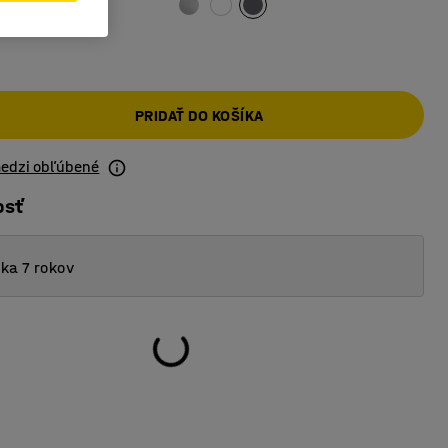
PRIDAŤ DO KOŠÍKA
medzi obľúbené
osť
ka 7 rokov