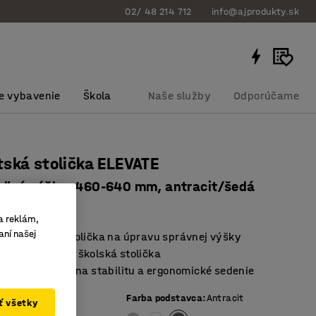
02/ 48 214 712
info@ajprodukty.sk
e vybavenie
Škola
Naše služby
Odporúčame
ská stolička ELEVATE
eľná výška: 460-640 mm, antracit/šedá
bku
:
364889
a reklám,
aní našej
ľná školská stolička na úpravu správnej výšky
 stohovateľná školská stolička
bola testovaná na stabilitu a ergonomické sedenie
Farba podstavca
:
Antracit
ať všetky