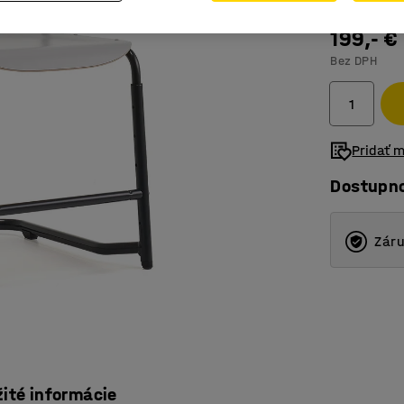
199,- €
Bez DPH
Pridať 
Dostupn
Záru
žité informácie