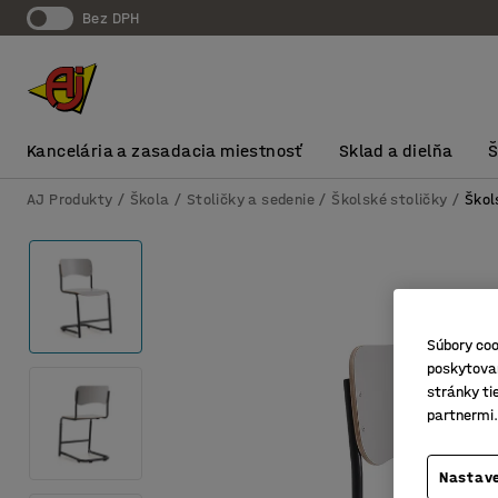
Bez DPH
Kancelária a zasadacia miestnosť
Sklad a dielňa
AJ Produkty
Škola
Stoličky a sedenie
Školské stoličky
Škol
Súbory coo
poskytovan
stránky ti
partnermi.
Nastave