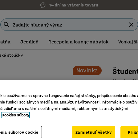
14 dní na vrátenie tovaru
Šatňa
Jedáleň
Recepcia a lounge nábytok
Vonkajši
ské stoličky
Novinka
Študent
Nastavit
Číslo výro
kie používame na správne fungovanie našej stránky, prispôsobenie obsahu 
ie funkcií sociálnych médií a na analýzu návštevnosti. Informácie o použív
Nastavite
ež zdieľame s našimi sociálnymi médiami, reklamnými a analytickými
Závesná a
Cookies súbory
Stolička 
Farba
:
Šedá
nia súborov cookie
Zamietnuť všetky
Prij