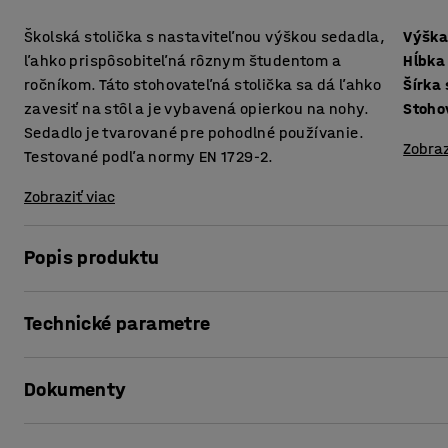
Školská stolička s nastaviteľnou výškou sedadla,
Výška
ľahko prispôsobiteľná rôznym študentom a
Hĺbka
ročníkom. Táto stohovateľná stolička sa dá ľahko
Šírka
zavesiť na stôl a je vybavená opierkou na nohy.
Stoho
Sedadlo je tvarované pre pohodlné používanie.
Zobraz
Testované podľa normy EN 1729-2.
Zobraziť viac
Popis produktu
Stolička ELEVATE má štyri polohy nastavenia výšky sedadl
Technické parametre
polohu sedenia v triede. Je vhodná pre triedy, kde sa výška
navrhnutá pre študentov vo vyšších triedach strednej škol
Výška sedáku
:
460-640
mm
Dokumenty
Hĺbka sedáku
:
390
mm
Možnosť naskladať na seba až štyri školské stoličky ušetrí
Šírka sedáku
:
420
mm
Stoličku je možné zavesiť aj na stoly a študentské lavice,
Stohovateľné
:
Áno
Vytlačiť produktový list