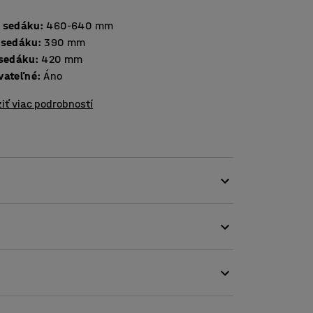
 sedáku
:
460-640
mm
 sedáku
:
390
mm
 sedáku
:
420
mm
vateľné
:
Áno
iť viac podrobností
a, čo zaisťuje lepšie pohodlie a ergonomickú
 študentov veľmi líši. Stolička je špeciálne
y a starších.
 miesto, ak je potrebné stoličky odložiť.
 čo uľahčuje čistenie podlahy.