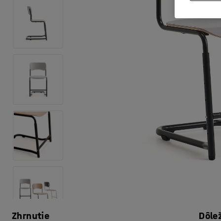
Zhrnutie
Dôle