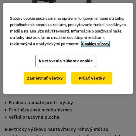
Súbory cookie používame na správne fungovanie našej stránky,
prispôsobenie obsahu a reklám, poskytovanie funkcií sociálnych
médií a na analýzu návštevnosti. Informácie o používaní našej
stránky tiež zdieľame s našimi sociálnymi médiami,
reklamnými a analytickými partnermi.
Cookies súbory
Nastavenia súborov cookie
Zamietnuť všetky
Prijať všetky
Funkcia pamäte pre tri výšky
Protinárazový mechanizmus
Veľká pracovná plocha
Elektricky výškovo nastaviteľný rohový stôl so