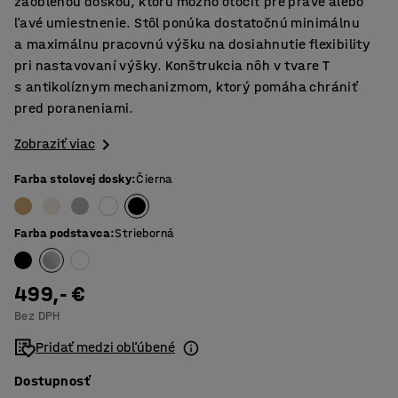
zaoblenou doskou, ktorú možno otočiť pre pravé alebo
ľavé umiestnenie. Stôl ponúka dostatočnú minimálnu
a maximálnu pracovnú výšku na dosiahnutie flexibility
pri nastavovaní výšky. Konštrukcia nôh v tvare T
s antikolíznym mechanizmom, ktorý pomáha chrániť
pred poraneniami.
Zobraziť viac
Farba stolovej dosky
:
Čierna
Farba podstavca
:
Strieborná
499,- €
Bez DPH
Pridať medzi obľúbené
Dostupnosť