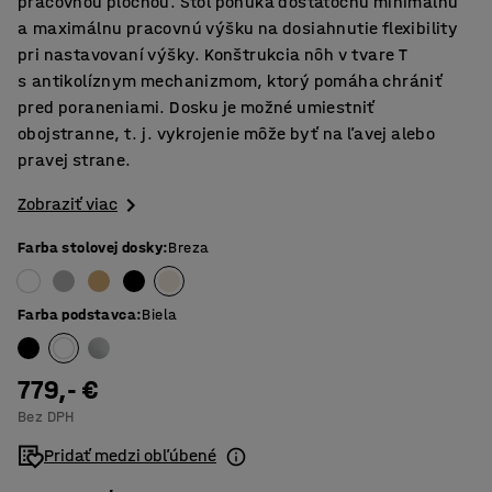
pracovnou plochou. Stôl ponúka dostatočnú minimálnu
a maximálnu pracovnú výšku na dosiahnutie flexibility
pri nastavovaní výšky. Konštrukcia nôh v tvare T
s antikolíznym mechanizmom, ktorý pomáha chrániť
pred poraneniami. Dosku je možné umiestniť
obojstranne, t. j. vykrojenie môže byť na ľavej alebo
pravej strane.
Zobraziť viac
Farba stolovej dosky
:
Breza
Farba podstavca
:
Biela
779,- €
Bez DPH
Pridať medzi obľúbené