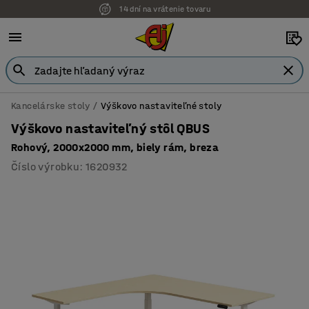
14 dní na vrátenie tovaru
Možnosť platby na faktúru
Kancelárske stoly
Výškovo nastaviteľné stoly
Výškovo nastaviteľný stôl QBUS
Rohový, 2000x2000 mm, biely rám, breza
Číslo výrobku
:
1620932