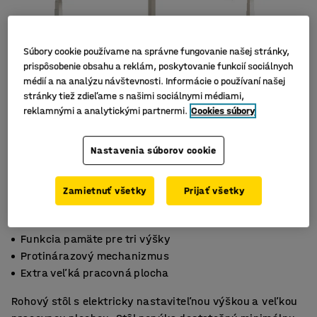
Súbory cookie používame na správne fungovanie našej stránky,
prispôsobenie obsahu a reklám, poskytovanie funkcií sociálnych
médií a na analýzu návštevnosti. Informácie o používaní našej
stránky tiež zdieľame s našimi sociálnymi médiami,
reklamnými a analytickými partnermi.
Cookies súbory
Nastavenia súborov cookie
Zamietnuť všetky
Prijať všetky
Funkcia pamäte pre tri výšky
Protinárazový mechanizmus
Extra veľká pracovná plocha
Rohový stôl s elektricky nastaviteľnou výškou a veľkou