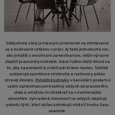
Oddychová zóna je hlavným priestorom na stretávanie
sa a budovanie vzťahov v práci. Aj taká jednoduchá vec,
ako je košík s ovocím pre zamestnancov, môže výrazne
zlepšiť pracovné prostredie. Dáva ľuďom ďalší dôvod na
to, aby sa postavili a urobili pár krokov naviac. Taktiež
podporuje spontánne stretnutia a rozhovory počas
zdravej desiaty.
Pohodlné pohovky
v kancelárii poskytnú
vašim zamestnancom kvalitný oddych od pracovného
stola a umožnia im stretávať sa v uvoľnenejšej
atmosfére. Vyhradená miestnosť na oddych zlepšuje
pohodu tých, ktorí občas potrebujú stráviť trochu času
osamote.