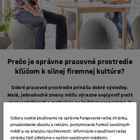
Prečo je správne pracovné prostredie
kľúčom k silnej firemnej kultúre?
Dobré pracovné prostredie prináša dobré výsledky.
Malé, jednoduché zmeny môžu výrazne ovplyvniť pocit
spolupatričnosti a motivácie na každom pracovisku. S
väčšou slobodou a väčšími možnosťami, pokiaľ ide o
pracoviská a prácu na diaľku, je možno dôležitejšie ako
Súbory cookie používame na správne fungovanie našej stránky,
kedykoľvek predtým udržiavať silnú firemnú kultúru.
prispôsobenie obsahu a reklám, poskytovanie funkcií sociálnych
médií a na analýzu návštevnosti. Informácie o používaní našej
stránky tiež zdieľame s našimi sociálnymi médiami,
Skutočnosť, že dobrá atmosféra a pocit spolupatričnosti