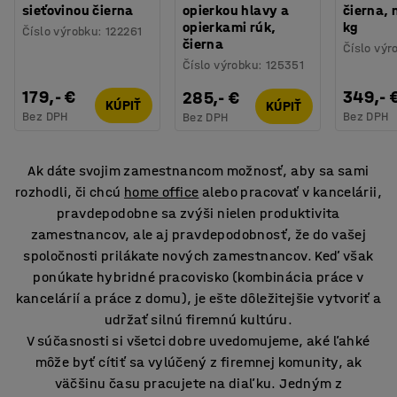
sieťovinou čierna
opierkou hlavy a
čierna, 
opierkami rúk,
kg
Číslo výrobku
:
122261
čierna
Číslo výr
Číslo výrobku
:
125351
179,- €
349,- 
285,- €
KÚPIŤ
KÚPIŤ
Bez DPH
Bez DPH
Bez DPH
Ak dáte svojim zamestnancom možnosť, aby sa sami
rozhodli, či chcú
home office
alebo pracovať v kancelárii,
pravdepodobne sa zvýši nielen produktivita
zamestnancov, ale aj pravdepodobnosť, že do vašej
spoločnosti prilákate nových zamestnancov. Keď však
ponúkate hybridné pracovisko (kombinácia práce v
kancelárií a práce z domu), je ešte dôležitejšie vytvoriť a
udržať silnú firemnú kultúru.
V súčasnosti si všetci dobre uvedomujeme, aké ľahké
môže byť cítiť sa vylúčený z firemnej komunity, ak
väčšinu času pracujete na diaľku. Jedným z