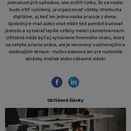
jednoduchých spôsobov, ako znížiť riziko, že sa niekto
bude cítiť vylúčený, je organizovať všetky stretnutia
digitálne, aj keď len jedna osoba pracuje z domu.
Spoločný e-mail alebo chat môže tiež pomôcť budovať
jednotu a vytvárať lepšie vzťahy medzi zamestnancami.
Užitočné môže byť aj vytvorenie firemného chatu, ktorý
sa netýka priamo práce, ale je venovaný uvoľnenejším a
osobnejším témam - možno dokonca len pre roztomilé
obrázky mačiek alebo zábavné videá!
Obľúbené články