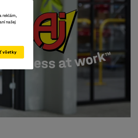
a reklám,
aní našej
ať všetky