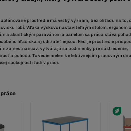
i
naplánované prostredie má veľký význam, bez ohľadu na to, 
covisku robí. Vďaka výškovo nastaviteľným stolom, ergonom
kám a akustickým paravánom a panelom sa práca stáva pohod
odobého hľadiska aj udržateľnejšou. Keď je prostredie prisp
ám zamestnancov, vytvárajú sa podmienky pre sústredenie,
osť a pohodu. To vedie nielen k efektívnejším pracovným dňo
čšej spokojnosti ľudí v práci.
 práce