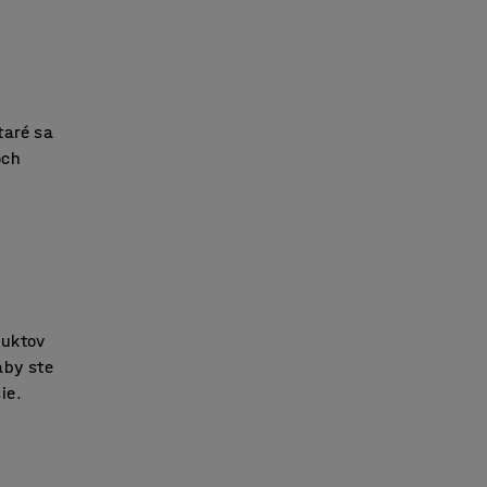
taré sa
och
duktov
aby ste
ie.