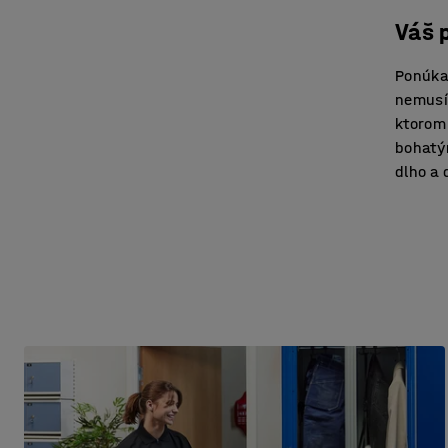
Váš 
Ponúka
nemusít
ktorom 
bohatý
dlho a 