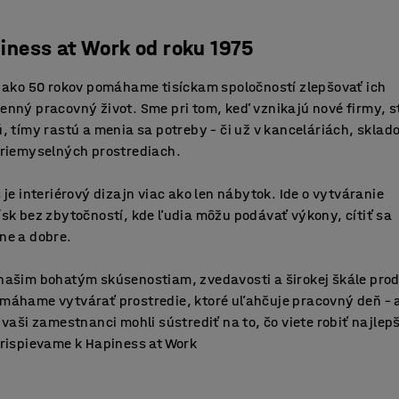
iness at Work od roku 1975
 ako 50 rokov pomáhame tisíckam spoločností zlepšovať ich
nný pracovný život. Sme pri tom, keď vznikajú nové firmy, s
, tímy rastú a menia sa potreby – či už v kanceláriách, sklad
priemyselných prostrediach.
 je interiérový dizajn viac ako len nábytok. Ide o vytváranie
sk bez zbytočností, kde ľudia môžu podávať výkony, cítiť sa
ne a dobre.
našim bohatým skúsenostiam, zvedavosti a širokej škále pro
máhame vytvárať prostredie, ktoré uľahčuje pracovný deň – 
 vaši zamestnanci mohli sústrediť na to, čo viete robiť najlepš
prispievame k Hapiness at Work