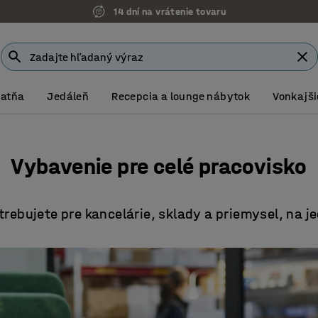
Možnosť platby na faktúru
Šatňa
Jedáleň
Recepcia a lounge nábytok
Vonkajši
Vybavenie pre celé pracovisko
trebujete pre kancelárie, sklady a priemysel, na 