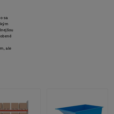
čo sa
ickým
lnejšou
ôsobené
m, ale