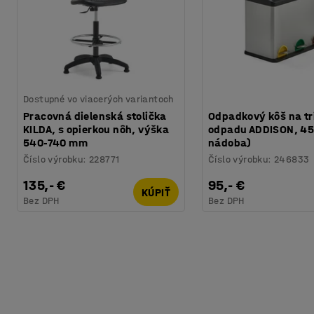
Dostupné vo viacerých variantoch
Pracovná dielenská stolička
Odpadkový kôš na tr
KILDA, s opierkou nôh, výška
odpadu ADDISON, 45 
540-740 mm
nádoba)
Číslo výrobku
:
228771
Číslo výrobku
:
246833
135,- €
95,- €
KÚPIŤ
Bez DPH
Bez DPH