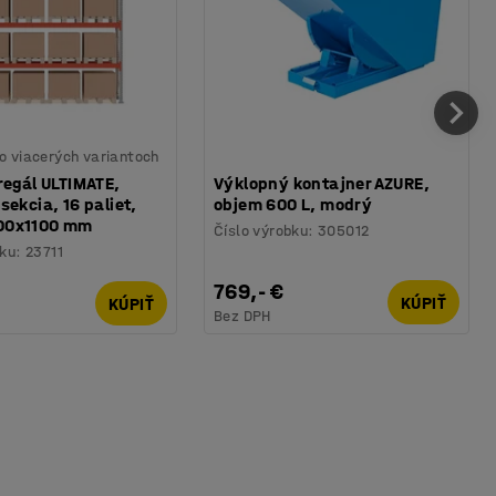
o viacerých variantoch
regál ULTIMATE,
Výklopný kontajner AZURE,
sekcia, 16 paliet,
objem 600 L, modrý
00x1100 mm
Číslo výrobku
:
305012
bku
:
23711
769,- €
KÚPIŤ
KÚPIŤ
Bez DPH