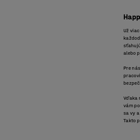
Happ
Už viac
každode
sťahujú
alebo 
Pre nás
pracoví
bezpeč
Vďaka 
vám po
sa vy a
Takto 