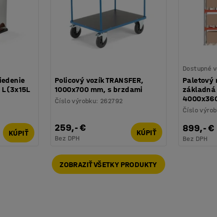
Dostupné v
iedenie
Policový vozík TRANSFER,
Paletový 
L (3x15L
1000x700 mm, s brzdami
základná 
4000x36
Číslo výrobku
:
262792
Číslo výro
259,- €
899,- €
KÚPIŤ
KÚPIŤ
Bez DPH
Bez DPH
ZOBRAZIŤ VŠETKY PRODUKTY