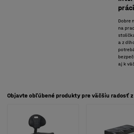
prác
Dobre 
na pra
stolič
a z dlh
potreb
bezpečn
aj k vä
Objavte obľúbené produkty pre väčšiu radosť z