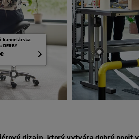
á kancelárska
ka DERBY
 €
riérový dizajn, ktorý vytvára dobrý pocit 