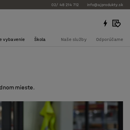
02/ 48 214 712
info@ajprodukty.sk
e vybavenie
Škola
Naše služby
Odporúčame
jednom mieste.