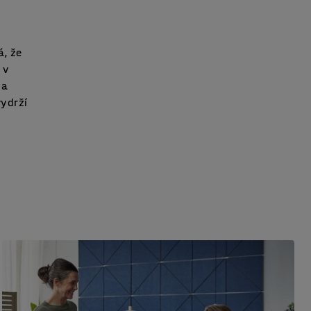
á, že
 v
 a
vydrží