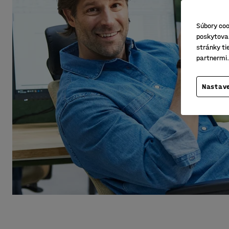
Súbory coo
poskytovan
stránky ti
partnermi.
Nastave