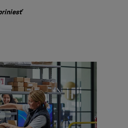
riniesť