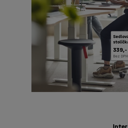
Sedlov
stolič
339,-
Bez DPH
Inte