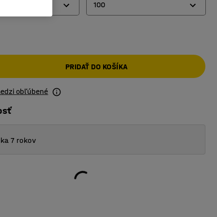
100
50
100
PRIDAŤ DO KOŠÍKA
200
300
medzi obľúbené
600
osť
ka 7 rokov