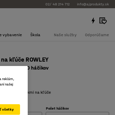
02/ 48 214 712
info@ajprodukty.sk
e vybavenie
Škola
Naše služby
Odporúčame
a na kľúče ROWLEY
x80 mm, 100 háčikov
bku
:
10131
a reklám,
aní našej
ého plechu
né lišty s háčikmi na kľúče
dvoma kľúčmi
Počet háčikov
ať všetky