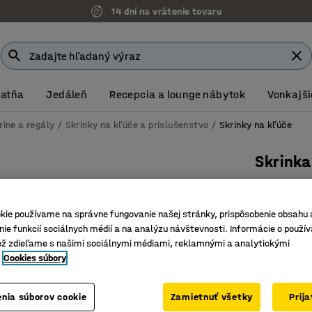
14 dní na vrátenie tovaru
Šatňa
Jedáleň
Recepcia a lounge nábytok
Vonkajši
rine a regály
Skrinky na kľúče a príslušenstvo
Skrinky na kľúče
Skrink
550x380
Číslo výro
kie používame na správne fungovanie našej stránky, prispôsobenie obsahu 
ie funkcií sociálnych médií a na analýzu návštevnosti. Informácie o použív
Z oceľov
ež zdieľame s našimi sociálnymi médiami, reklamnými a analytickými
Posúvateľ
Cookies súbory
Zámok s 
Hĺbka (mm)
nia súborov cookie
Zamietnuť všetky
Prij