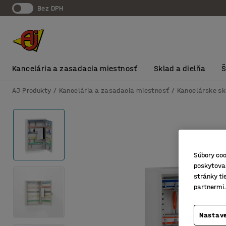
Bez DPH
Kancelária a zasadacia miestnosť
Sklad a dielňa
AJ Produkty
Kancelária a zasadacia miestnosť
Kancelárske sk
Súbory coo
poskytovan
stránky ti
partnermi.
Nastave