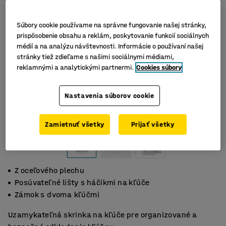
Súbory cookie používame na správne fungovanie našej stránky,
prispôsobenie obsahu a reklám, poskytovanie funkcií sociálnych
médií a na analýzu návštevnosti. Informácie o používaní našej
stránky tiež zdieľame s našimi sociálnymi médiami,
reklamnými a analytickými partnermi.
Cookies súbory
Nastavenia súborov cookie
Zamietnuť všetky
Prijať všetky
Z oceľového plechu
Posúvateľné lišty s háčikmi na kľúče
Zámok s dvoma kľúčmi
Uzamykateľná skrinka na kľúče pre organizované a