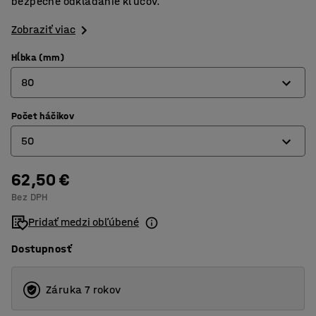
bezpečné odkladanie kľúčov.
Zobraziť viac
Hĺbka (mm)
80
Počet háčikov
80
50
140
205
62,50 €
50
Bez DPH
100
Pridať medzi obľúbené
200
Dostupnosť
300
600
Záruka 7 rokov