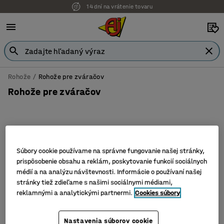
14 dní na vrátenie tovaru
Rohože
Rohože pre zváračov
Rohože pre zváračov
Filter
Zoradiť
Súbory cookie používame na správne fungovanie našej stránky,
prispôsobenie obsahu a reklám, poskytovanie funkcií sociálnych
3 produktov
médií a na analýzu návštevnosti. Informácie o používaní našej
stránky tiež zdieľame s našimi sociálnymi médiami,
reklamnými a analytickými partnermi.
Cookies súbory
Nastavenia súborov cookie