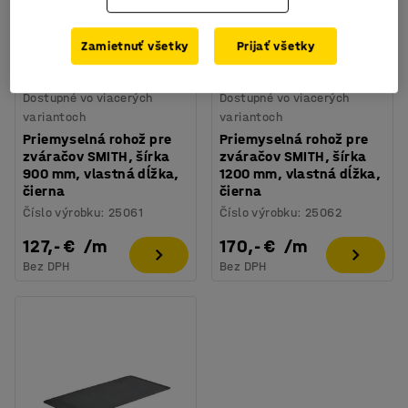
Zamietnuť všetky
Prijať všetky
Dostupné vo viacerých
Dostupné vo viacerých
variantoch
variantoch
Priemyselná rohož pre
Priemyselná rohož pre
zváračov SMITH, šírka
zváračov SMITH, šírka
900 mm, vlastná dĺžka,
1200 mm, vlastná dĺžka,
čierna
čierna
Číslo výrobku
:
25061
Číslo výrobku
:
25062
127,- €
/
m
170,- €
/
m
Bez DPH
Bez DPH