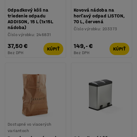
Odpadkový kôš na
Kovová nádoba na
triedenie odpadu
horľavý odpad LISTON,
ADDISON, 15 L (1x15L
70 L, červená
nádoba)
Číslo výrobku
:
203373
Číslo výrobku
:
246831
37,50 €
149,- €
KÚPIŤ
KÚPIŤ
Bez DPH
Bez DPH
Dostupné vo viacerých
variantoch