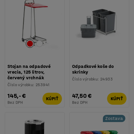
Stojan na odpadové
Odpadkové koše do
vrecia, 125 litrov,
skrinky
červený vrchnák
Číslo výrobku
:
24933
Číslo výrobku
:
253941
145,- €
47,50 €
KÚPIŤ
KÚPIŤ
Bez DPH
Bez DPH
Zostava