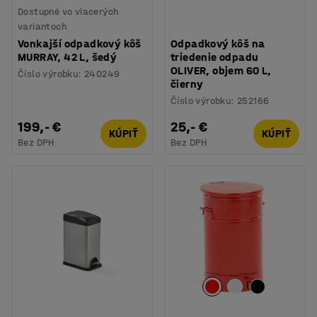
Dostupné vo viacerých
variantoch
Vonkajší odpadkový kôš
Odpadkový kôš na
MURRAY, 42 L, šedý
triedenie odpadu
OLIVER, objem 60 L,
Číslo výrobku
:
240249
čierny
Číslo výrobku
:
252166
199,- €
25,- €
KÚPIŤ
KÚPIŤ
Bez DPH
Bez DPH