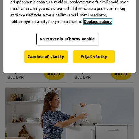
prispôsobenie obsahu a reklám, poskytovanie funkcií sociálnych
médií a na analýzu návštevnosti. Informácie o používaní našej
stránky tiež zdieľame s našimi sociálnymi médiami,
reklamnými a analytickými partnermi.
Cookies súbory
Odpadkový kôš na
Odpadkový kôš na
Nastavenia súborov cookie
triedenie odpadu
triedenie odpadu,
ADDISON, 45 L (3x15L
pedálové otváranie, 32
nádoba)
L, nerez
Zamietnuť všetky
Prijať všetky
Číslo výrobku
:
246833
Číslo výrobku
:
246821
95,- €
85,- €
KÚPIŤ
KÚPIŤ
Bez DPH
Bez DPH