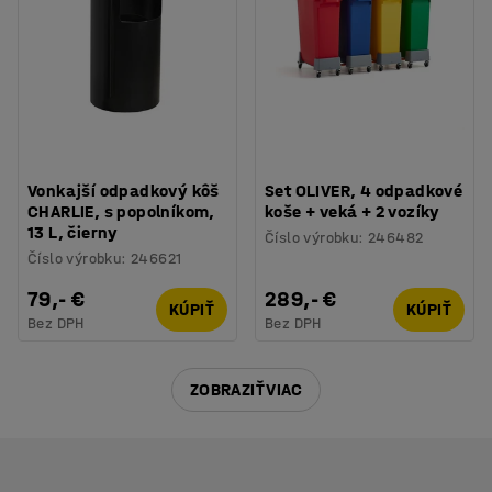
Vonkajší odpadkový kôš
Set OLIVER, 4 odpadkové
CHARLIE, s popolníkom,
koše + veká + 2 vozíky
13 L, čierny
Číslo výrobku
:
246482
Číslo výrobku
:
246621
79,- €
289,- €
KÚPIŤ
KÚPIŤ
Bez DPH
Bez DPH
ZOBRAZIŤ VIAC