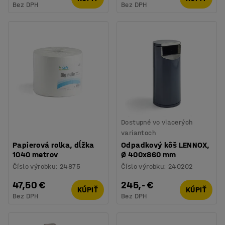
Bez DPH
Bez DPH
Dostupné vo viacerých
variantoch
Papierová rolka, dĺžka
Odpadkový kôš LENNOX,
1040 metrov
Ø 400x860 mm
Číslo výrobku
:
24875
Číslo výrobku
:
240202
47,50 €
245,- €
KÚPIŤ
KÚPIŤ
Bez DPH
Bez DPH