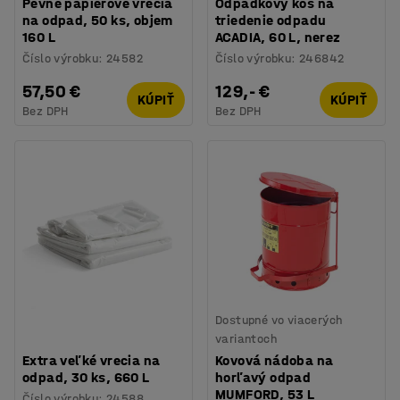
Pevné papierové vrecia
Odpadkový kôš na
na odpad, 50 ks, objem
triedenie odpadu
160 L
ACADIA, 60 L, nerez
Číslo výrobku
:
24582
Číslo výrobku
:
246842
57,50 €
129,- €
KÚPIŤ
KÚPIŤ
Bez DPH
Bez DPH
Dostupné vo viacerých
variantoch
Extra veľké vrecia na
Kovová nádoba na
odpad, 30 ks, 660 L
horľavý odpad
MUMFORD, 53 L
Číslo výrobku
:
24588