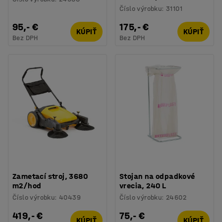
Číslo výrobku
:
31101
95,- €
175,- €
KÚPIŤ
KÚPIŤ
Bez DPH
Bez DPH
Zametací stroj, 3680
Stojan na odpadkové
m2/hod
vrecia, 240 L
Číslo výrobku
:
40439
Číslo výrobku
:
24602
419,- €
75,- €
KÚPIŤ
KÚPIŤ