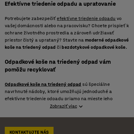
Efektívne triedenie odpadu a upratovanie
Potrebujete zabezpečiť
efektívne triedenie odpadu
vo
vašej domácnosti alebo na pracovisku? Chcete prispieť k
ochrane životného prostredia a zároveň udržiavať
priestor čistý a uprataný? Stavte na
moderné odpadkové
koše na triedený odpad
či
bezdotykové odpadkové koše.
Odpadkové koše na triedený odpad vám
pomôžu recyklovať
Odpadkové koše na triedený odpad
sú špeciálne
navrhnuté nádoby, ktoré umožňujú jednoduché a
efektívne triedenie odpadu priamo na mieste jeho
vzniku.
Zobraziť viac
Tieto koše sú zvyčajne rozdelené na viacero sekcií, ktoré
KONTAKTUJTE NÁS