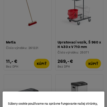
Metla
Upratovací vozík, Š 960 x
H 430 x V 710 mm
Číslo výrobku
:
261221
Číslo výrobku
:
25071
11,- €
269,- €
KÚPIŤ
KÚPIŤ
Bez DPH
Bez DPH
Súbory cookie používame na správne fungovanie našej stránky,