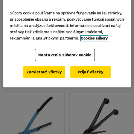
Súbory cookie používame na správne fungovanie našej stránky,
prispôsobenie obsahu a reklám, poskytovanie funkcií sociálnych
médií a na analýzu návštevnosti. Informácie o používaní našej
stránky tiež zdieľame s našimi sociálnymi médiami,
reklamnými a analytickými partnermi.
Cookies súbory
Pomocná tyč pre
Páskovacie kliešte pre
páskovanie paliet, dĺžka
WG alebo PP pásky, 9-19
Nastavenia súborov cookie
1340 mm
mm
Číslo výrobku
:
731709
Číslo výrobku
:
25623
Zamietnuť všetky
Prijať všetky
16,- €
79,- €
KÚPIŤ
KÚPIŤ
Bez DPH
Bez DPH