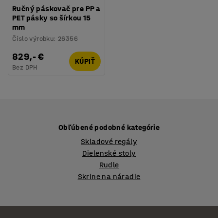
Ručný páskovač pre PP a
PET pásky so šírkou 15
mm
Číslo výrobku
:
26356
829,- €
KÚPIŤ
Bez DPH
Obľúbené podobné kategórie
Skladové regály
Dielenské stoly
Rudle
Skrine na náradie