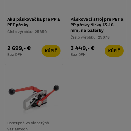
Aku páskovačka pre PP a
Páskovací stroj pre PET a
PET pásky
PP pásky šírky 13-16
mm, na baterky
Číslo výrobku
:
25859
Číslo výrobku
:
25678
2 699,- €
3 449,- €
KÚPIŤ
KÚPIŤ
Bez DPH
Bez DPH
Dostupné vo viacerých
variantoch