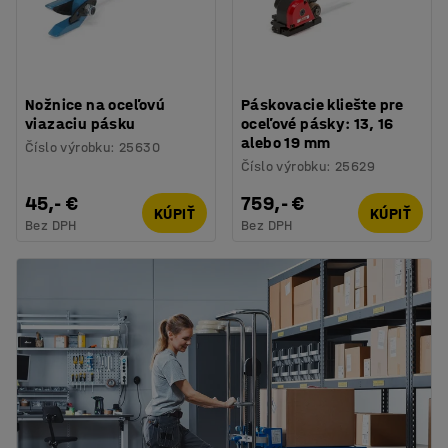
Nožnice na oceľovú
Páskovacie kliešte pre
viazaciu pásku
oceľové pásky: 13, 16
alebo 19 mm
Číslo výrobku
:
25630
Číslo výrobku
:
25629
45,- €
759,- €
KÚPIŤ
KÚPIŤ
Bez DPH
Bez DPH